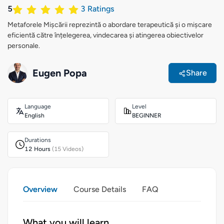
5
3
Ratings
Metaforele Mișcării reprezintă o abordare terapeutică și o mișcare
eficientă către înțelegerea, vindecarea și atingerea obiectivelor
personale.
Eugen Popa
Share
Language
Level
English
BEGINNER
Durations
12 Hours
(15 Videos)
Overview
Course Details
FAQ
What you will learn