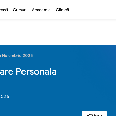
casă
Cursuri
Academie
Clinică
la Noiembrie 2025
tare Personala
 2025
Share