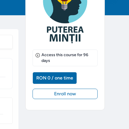
Access this course for
96
days
RON 0 / one time
Enroll now