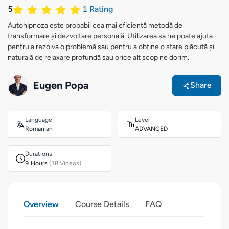
5
1
Rating
Autohipnoza este probabil cea mai eficientă metodă de
transformare și dezvoltare personală. Utilizarea sa ne poate ajuta
pentru a rezolva o problemă sau pentru a obține o stare plăcută și
naturală de relaxare profundă sau orice alt scop ne dorim.
Eugen Popa
Share
Language
Level
Romanian
ADVANCED
Durations
9 Hours
(18 Videos)
Overview
Course Details
FAQ