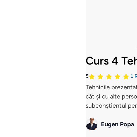
Curs 4 Te
5
1
R
Tehnicile prezentate
cât și cu alte pers
subconștientul pen
Eugen Popa