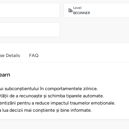
Level
BEGINNER
se Details
FAQ
earn
lui subconștientului în comportamentele zilnice.
ității de a recunoaște și schimba tiparele automate.
entizării pentru a reduce impactul traumelor emoționale.
 lua decizii mai conștiente și bine informate.