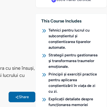
This Course Includes
Tehnici pentru lucrul cu
subconștientul și
conștientizarea tiparelor
automate.
Strategii pentru gestionarea
și transformarea traumelor
emoționale.
ra cu sine însuși,
Principii și exerciții practice
i lucrului cu
pentru aplicarea
conștientizării în viața de zi
cu zi.
Share
Explicații detaliate despre
funcționarea memoriei