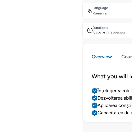
Language
Romanian
Durations
5 Hours
(10 Videos)
Overview
Cour
What you will l
Înțelegerea rolu
Dezvoltarea abil
Aplicarea conști
Capacitatea de a