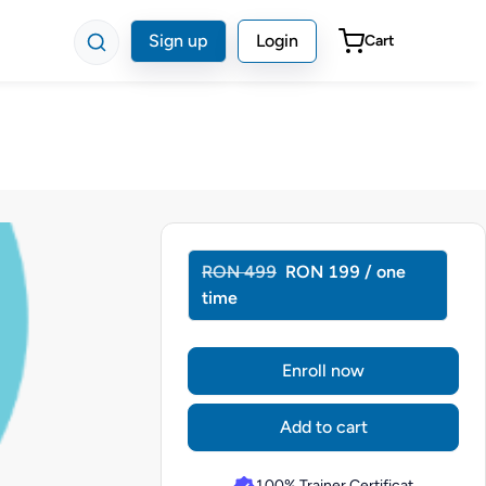
Sign up
Login
Cart
RON 499
RON 199 / one
time
Enroll now
Add to cart
100% Trainer Certificat