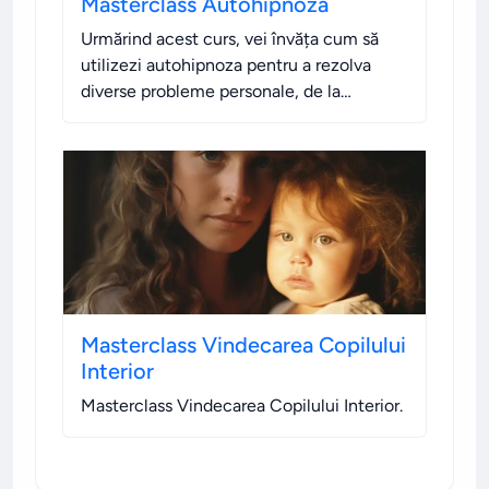
Masterclass Autohipnoza
Urmărind acest curs, vei învăța cum să
utilizezi autohipnoza pentru a rezolva
diverse probleme personale, de la
vindecare emoțională și fizică până la
dezvoltare personală și dobândirea de noi
abilități.
.
Masterclass Vindecarea Copilului
Interior
Masterclass Vindecarea Copilului Interior
.