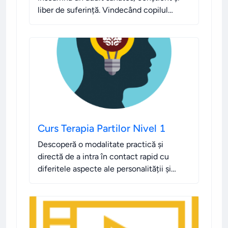
liber de suferință. Vindecând copilul
interior, ai șansa să "începi din nou viața"
de dat asta, așa cum dorești TU să fie!
.
Curs Terapia Partilor Nivel 1
Descoperă o modalitate practică și
directă de a intra în contact rapid cu
diferitele aspecte ale personalității și
subconștientului tău.
.