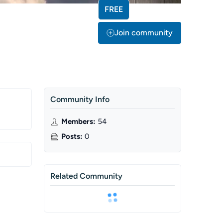
FREE
Join community
Community Info
Members
:
54
Posts
:
0
Related Community