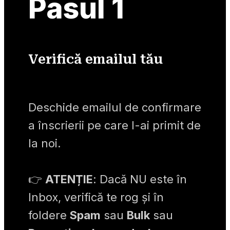
Pasul 1
Verifică emailul tău
D
eschide emailul de confirmare 
a înscrierii pe care l-ai primit de 
la noi.
👉 
ATENȚIE
: Dacă NU este în 
Inbox, verifică te rog și în 
foldere 
Spam
 sau 
Bulk
 sau 