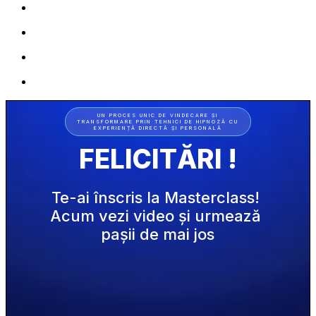
UN PROCES UNIC DE VINDECARE ȘI
TRANSFORMARE PRIN TEHNICI DE HIPNOZĂ CU
EXPERIENȚĂ DIRECTĂ ȘI PERSONALĂ
FELICITĂRI !
Te-ai înscris la Masterclass! 
Acum vezi video și urmează 
pașii de mai jos