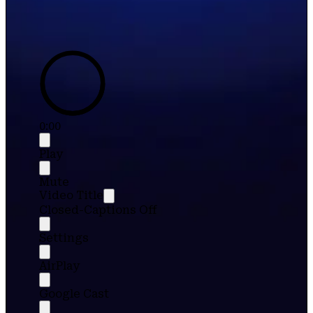
0:00
Play
Mute
Video Title
Closed-Captions Off
Settings
AirPlay
Google Cast