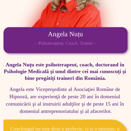
Angela Nuțu
– Psihoterapeut, Coach, Trainer –
Angela Nuţu este psihoterapeut, coach, doctorand în 
Psihologie Medicală şi unul dintre cei mai cunoscuţi şi 
bine pregătiţi traineri din România.
Angela este Vicepreşedinte al Asociaţiei Române de 
Hipnoză, are experienţă de peste 20 ani în domeniul 
comunicării şi al instruirii adulţilor şi de peste 15 ani în 
domeniul antreprenoriatului şi al afacerilor.
Coachingul nu este doar o profesie, ci și o misiune, o 