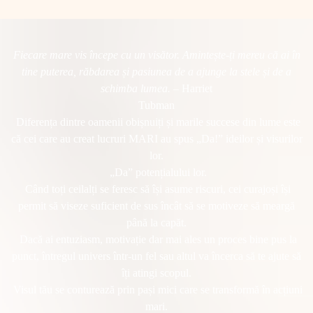
Fiecare mare vis începe cu un visător. Amintește-ți mereu că ai în
tine puterea, răbdarea și pasiunea de a ajunge la stele și de a
schimba lumea.
– Harriet
Tubman
Diferența dintre oamenii obișnuiți și marile succese din lume este
că cei care au creat lucruri MARI au spus „Da!” ideilor și visurilor
lor.
„Da” potențialului lor.
Când toți ceilalți se feresc să își asume riscuri, cei curajoși își
permit să viseze suficient de sus încât să se motiveze să meargă
până la capăt.
Dacă ai entuziasm, motivație dar mai ales un proces bine pus la
punct, întregul univers într-un fel sau altul va încerca să te ajute să
îți atingi scopul.
Visul tău se conturează prin pași mici care se transformă în acțiuni
mari.