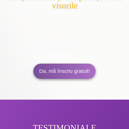
visurile
Înscrie-te la masterclass și descoperă un proces clar și 
bine definit, care te va ajuta să obții tot ce îți dorești în 
viață. Click pe buton și înscrie-te. 
Ne vedem la masterclass.
Da, mă înscriu gratuit!
TESTIMONIALE