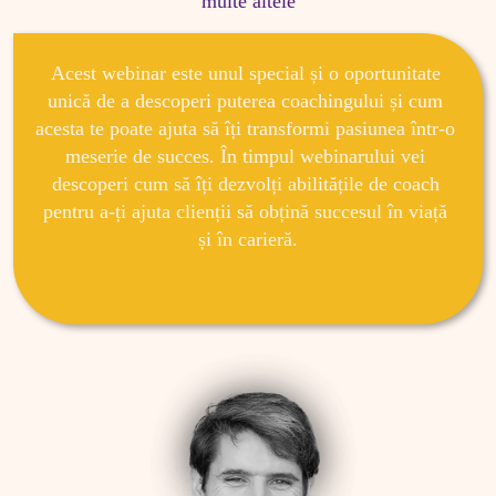
multe altele
Acest webinar este unul special și o oportunitate 
unică de a descoperi puterea coachingului și cum 
acesta te poate ajuta să îți transformi pasiunea într-o 
meserie de succes. În timpul webinarului vei 
descoperi cum să îți dezvolți abilitățile de coach 
pentru a-ți ajuta clienții să obțină succesul în viață 
și în carieră.