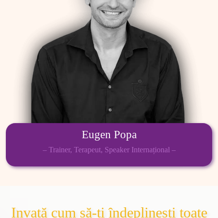
Eugen Popa
– Trainer, Terapeut, Speaker Internațional –
Invață cum să-ți îndeplinești toate