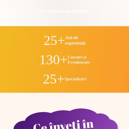
Ne vedem la masterclass!
25+
Ani de
experiență
130+
Cursuri și
Evenimente
25+
Specializări