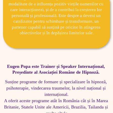
modalitate de a influența pozitiv viețile oamenilor cu 
care interacționezi, și de a contribui la creșterea lor 
personală și profesională. Este despre a deveni un 
catalizator pentru schimbare și transformare, un 
partener capabil să susțină pe oricine în atingerea 
obiectivelor și în depășirea limitelor sale.
Eugen Popa este Trainer și Speaker Internațional, 
Președinte al Asociației Române de Hipnoză. 
Susține programe de formare și specializare în hipnoză, 
psihoterapie, vindecarea traumelor, la nivel național și 
internațional.

A oferit aceste programe atât în România cât și în Marea 
Britanie, Statele Unite ale Americii, Brazilia, Tailanda și 