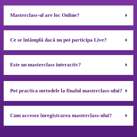
Masterclass-ul are loc Online?
Accordion body 0
Ce se întâmplă dacă nu pot participa Live?
Accordion body 1
Este un masterclass interactiv?
Accordion body 2
Pot practica metodele la finalul masterclass-ului?
Accordion body 0
Cum accesez înregistrarea masterclass-ului?
Accordion body 1