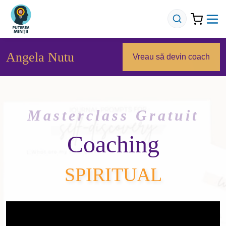
Angela Nutu
Vreau să devin coach
Masterclass Gratuit
Coaching
SPIRITUAL