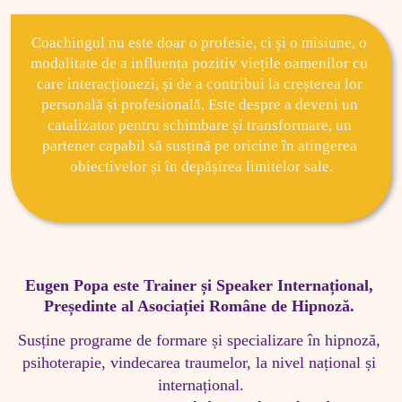
Coachingul nu este doar o profesie, ci și o misiune, o 
modalitate de a influența pozitiv viețile oamenilor cu 
care interacționezi, și de a contribui la creșterea lor 
personală și profesională. Este despre a deveni un 
catalizator pentru schimbare și transformare, un 
partener capabil să susțină pe oricine în atingerea 
obiectivelor și în depășirea limitelor sale.
Eugen Popa este Trainer și Speaker Internațional, 
Președinte al Asociației Române de Hipnoză. 
Susține programe de formare și specializare în hipnoză, 
psihoterapie, vindecarea traumelor, la nivel național și 
internațional.
