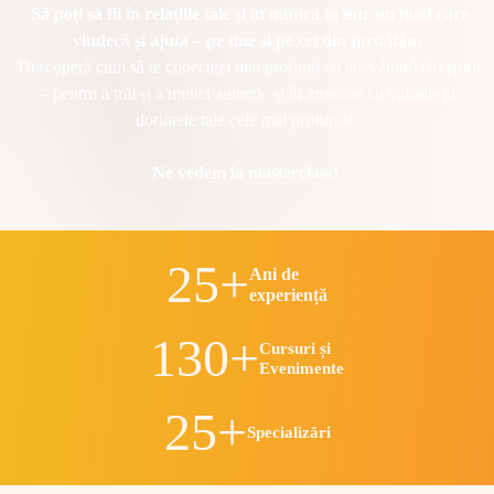
Să poți să fii în relațiile tale și în munca ta într-un mod care
vindecă și ajută – pe tine și pe cei din juru ltău.
Descoperă cum să te conectezi mai profund cu adevăratul tău spirit
– pentru a trăi și a munci autentic și în armonie cu valorile și
dorințele tale cele mai profunde.
Ne vedem la masterclass!
25+
Ani de
experiență
130+
Cursuri și
Evenimente
25+
Specializări