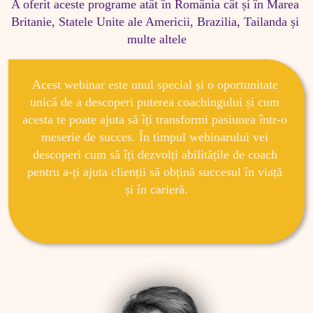
A oferit aceste programe atât în România cât și în Marea 
Britanie, Statele Unite ale Americii, Brazilia, Tailanda și 
multe altele
Acest webinar este unul special și o oportunitate 
unică de a descoperi puterea coachingului și cum 
acesta te poate ajuta să îți transformi pasiunea într-o 
meserie de succes. În timpul webinarului vei 
descoperi cum să îți dezvolți abilitățile de coach 
pentru a-ți ajuta clienții să obțină succesul în viață 
și în carieră.