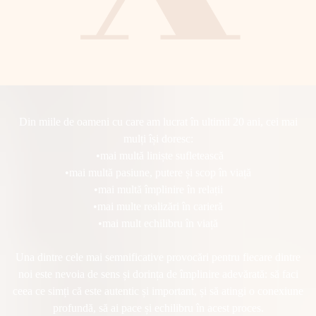
Din miile de oameni cu care am lucrat în ultimii 20 ani, cei mai
mulți își doresc:
•mai multă liniște sufletească
•mai multă pasiune, putere și scop în viață
•mai multă împlinire în relații
•mai multe realizări în carieră
•mai mult echilibru în viață
Una dintre cele mai semnificative provocări pentru fiecare dintre
noi este nevoia de sens și dorința de împlinire adevărată: să faci
ceea ce simți că este autentic și important, și să atingi o conexiune
profundă, să ai pace și echilibru în acest proces.