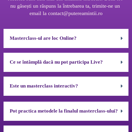
nu găsești un răspuns la întrebarea ta, trimite-ne un 
email la 
contact@putereamintii.ro
Masterclass-ul are loc Online?
Accordion body 0
Ce se întâmplă dacă nu pot participa Live?
Accordion body 1
Este un masterclass interactiv?
Accordion body 2
Pot practica metodele la finalul masterclass-ului?
Accordion body 0