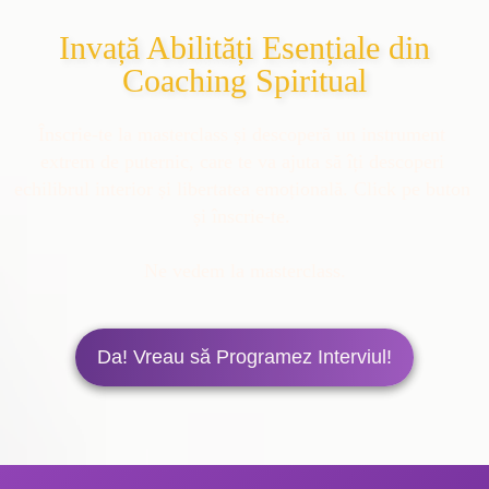
Invață Abilități Esențiale din
Coaching Spiritual
Înscrie-te la masterclass și descoperă un instrument 
extrem de puternic, care te va ajuta să îți descoperi 
echilibrul interior și libertatea emoțională. Click pe buton 
Ne vedem la masterclass.
Da! Vreau să Programez Interviul!