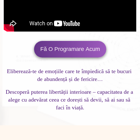
Fă O Programare Acum
Eliberează-te de emoțiile care te împiedică să te bucuri 
de abundență și de fericire…
Descoperă puterea libertății interioare – capacitatea de a 
alege cu adevărat ceea ce dorești să devii, să ai sau să 
faci în viață.