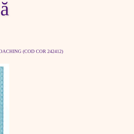
lă
OACHING (COD COR 242412)