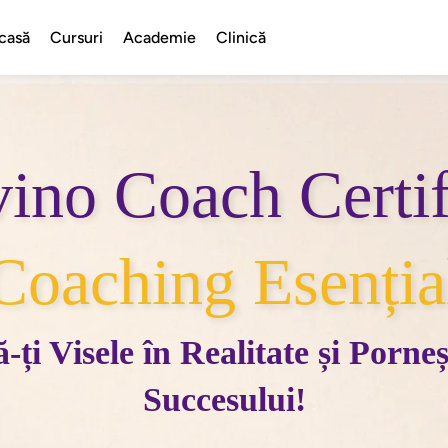
casă
Cursuri
Academie
Clinică
ino Coach Certif
Coaching Esenția
ți Visele în Realitate și Porne
Succesului!