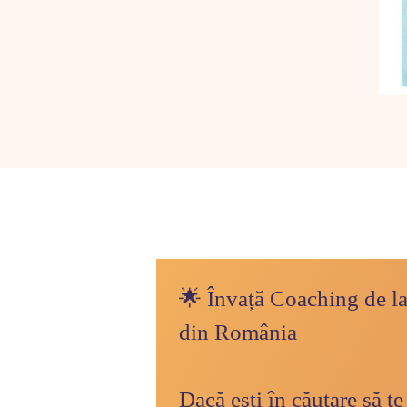
🌟 Învață Coaching de la
din România
Dacă ești în căutare să te