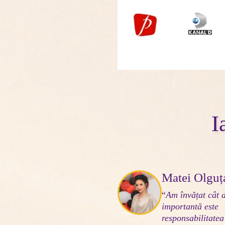
I
Matei Olguț
“
Am învățat cât 
importantă este 
responsabilitatea