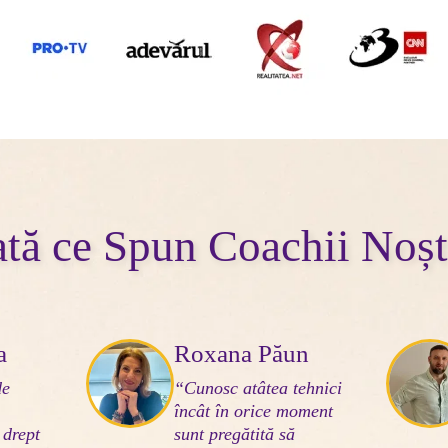
ată ce Spun Coachii Noșt
a
Roxana Păun
de 
“Cunosc atâtea tehnici 
încât în orice moment 
 drept 
sunt pregătită să 