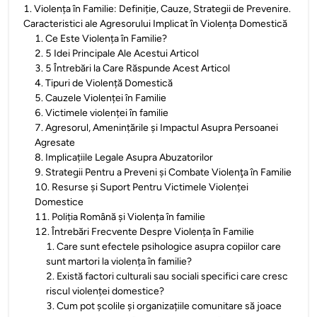
1
.
Violența în Familie: Definiție, Cauze, Strategii de Prevenire.
Caracteristici ale Agresorului Implicat în Violența Domestică
1
.
Ce Este Violența în Familie?
2
.
5 Idei Principale Ale Acestui Articol
3
.
5 Întrebări la Care Răspunde Acest Articol
4
.
Tipuri de Violență Domestică
5
.
Cauzele Violenței în Familie
6
.
Victimele violenței în familie
7
.
Agresorul, Amenințările și Impactul Asupra Persoanei
Agresate
8
.
Implicațiile Legale Asupra Abuzatorilor
9
.
Strategii Pentru a Preveni și Combate Violenţa în Familie
10
.
Resurse și Suport Pentru Victimele Violenței
Domestice
11
.
Poliția Română și Violența în familie
12
.
Întrebări Frecvente Despre Violența în Familie
1
.
Care sunt efectele psihologice asupra copiilor care
sunt martori la violența în familie?
2
.
Există factori culturali sau sociali specifici care cresc
riscul violenței domestice?
3
.
Cum pot școlile și organizațiile comunitare să joace