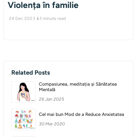
Violența în familie
24 Dec 2023
13
minute read
Related Posts
Compasiunea, meditația și Sănătatea
Mentală
26 Jan 2025
Cel mai bun Mod de a Reduce Anxietatea
30 Mar 2020