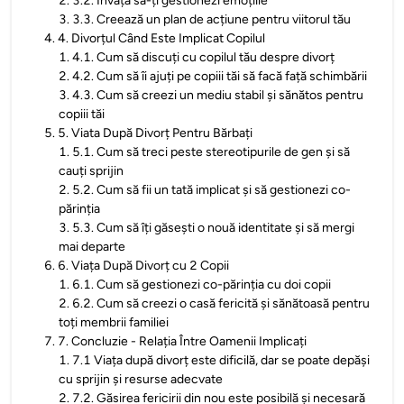
2
.
3.2. Învață să-ți gestionezi emoțiile
3
.
3.3. Creează un plan de acțiune pentru viitorul tău
4
.
4. Divorțul Când Este Implicat Copilul
1
.
4.1. Cum să discuți cu copilul tău despre divorț
2
.
4.2. Cum să îi ajuți pe copiii tăi să facă față schimbării
3
.
4.3. Cum să creezi un mediu stabil și sănătos pentru
copiii tăi
5
.
5. Viata După Divorț Pentru Bărbați
1
.
5.1. Cum să treci peste stereotipurile de gen și să
cauți sprijin
2
.
5.2. Cum să fii un tată implicat și să gestionezi co-
părinția
3
.
5.3. Cum să îți găsești o nouă identitate și să mergi
mai departe
6
.
6. Viața După Divorț cu 2 Copii
1
.
6.1. Cum să gestionezi co-părinția cu doi copii
2
.
6.2. Cum să creezi o casă fericită și sănătoasă pentru
toți membrii familiei
7
.
7. Concluzie - Relația Între Oamenii Implicați
1
.
7.1 Viața după divorț este dificilă, dar se poate depăși
cu sprijin și resurse adecvate
2
.
7.2. Găsirea fericirii din nou este posibilă și necesară