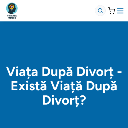
Viața După Divorț -
Există Viață După
Divorț?