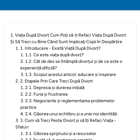
1
.
Viața După Divorț Cum Poți să-ți Refaci Viața După Divort
Și Să Treci cu Bine Când Sunt Implicați Copii în Despărțire
1
.
1. Introducere - Există Viață După Divorț?
1
.
1.1. Ce este viața după divorț?
2
.
1.2. Cât de des se întâmplă divorțul și de ce este o
experiență dificilă?
3
.
1.3. Scopul acestui articol: educare și inspirare
2
.
2. Etapele Prin Care Treci După Divort
1
.
2.1. Depresia și durerea inițială
2
.
2.2. Furia și frustrarea
3
.
2.3. Negocierile și reglementarea problemelor
practice
4
.
2.4. Găsirea unui echilibru și a unei noi identități
3
.
3. Cum să Treci Peste Divorț și să îți Refaci Viața -
Sfaturi
1
.
3.1. Găsirea sprijinului și a resurselor