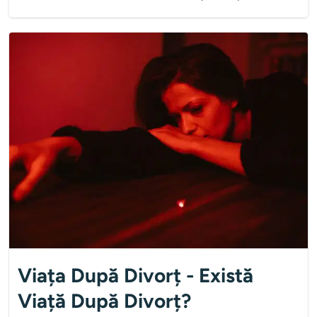
Viața După Divorț - Există
Viață După Divorț?