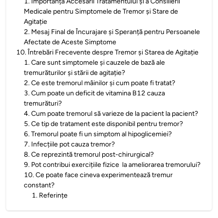
1
.
Importanța Accesării Tratamentului și a Consilierii
Medicale pentru Simptomele de Tremor și Stare de
Agitație
2
.
Mesaj Final de Încurajare și Speranță pentru Persoanele
Afectate de Aceste Simptome
10
.
Întrebări Frecevente despre Tremor și Starea de Agitație
1
.
Care sunt simptomele și cauzele de bază ale
tremurăturilor și stării de agitație?
2
.
Ce este tremorul mâinilor și cum poate fi tratat?
3
.
Cum poate un deficit de vitamina B12 cauza
tremurături?
4
.
Cum poate tremorul să varieze de la pacient la pacient?
5
.
Ce tip de tratament este disponibil pentru tremor?
6
.
Tremorul poate fi un simptom al hipoglicemiei?
7
.
Infecțiile pot cauza tremor?
8
.
Ce reprezintă tremorul post-chirurgical?
9
.
Pot contribui exercițiile fizice la ameliorarea tremorului?
10
.
Ce poate face cineva experimentează tremur
constant?
1
.
Referințe