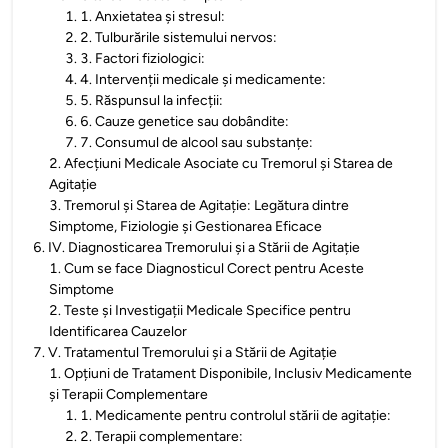
1
.
1. Anxietatea și stresul:
2
.
2. Tulburările sistemului nervos:
3
.
3. Factori fiziologici:
4
.
4. Intervenții medicale și medicamente:
5
.
5. Răspunsul la infecții:
6
.
6. Cauze genetice sau dobândite:
7
.
7. Consumul de alcool sau substanțe:
2
.
Afecțiuni Medicale Asociate cu Tremorul și Starea de
Agitație
3
.
Tremorul și Starea de Agitație: Legătura dintre
Simptome, Fiziologie și Gestionarea Eficace
6
.
IV. Diagnosticarea Tremorului și a Stării de Agitație
1
.
Cum se face Diagnosticul Corect pentru Aceste
Simptome
2
.
Teste și Investigații Medicale Specifice pentru
Identificarea Cauzelor
7
.
V. Tratamentul Tremorului și a Stării de Agitație
1
.
Opțiuni de Tratament Disponibile, Inclusiv Medicamente
și Terapii Complementare
1
.
1. Medicamente pentru controlul stării de agitație:
2
.
2. Terapii complementare: