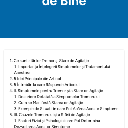
de Bine
1
.
Ce sunt stărilor Tremor și Stare de Agitație
1
.
Importanța Înțelegerii Simptomelor și Tratamentului
Acestora
2
.
5 Idei Principale din Articol
3
.
5 Întrebări la care Răspunde Articolul
4
.
II. Simptomele pentru Tremor și a Stare de Agitație
1
.
Descriere Detaliată a Simptomelor Tremorului
2
.
Cum se Manifestă Starea de Agitație
3
.
Exemple de Situații în care Pot Apărea Aceste Simptome
5
.
III. Cauzele Tremorului și a Stării de Agitație
1
.
Factori Fizici și Psihologici care Pot Determina
Dezvoltarea Acestor Simptome