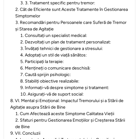
3
.
3. Tratament specific pentru tremor:
2
.
Cât de Eficiente sunt Aceste Tratamente în Gestionarea
Simptomelor
3
.
Recomandări pentru Persoanele care Suferă de Tremor
și Starea de Agitație
1
.
Consultați un specialist medical:
2
.
Dezvoltați un plan de tratament personalizat:
3
.
Învățați tehnici de gestionare a stresului:
4
.
Adoptați un stil de viață sănătos:
5
.
Participați la terapie:
6
.
Mențineți o comunicare deschisă:
7
.
Caută sprijin psihologic:
8
.
Stabiliți obiective realizabile:
9
.
Informați-vă despre simptome și tratament:
10
.
Asigurați-vă de suport social:
8
.
VI. Mental și Emoțional: Impactul Tremorului și a Stării de
Agitație asupra Stării de Bine
1
.
Cum Afectează aceste Simptome Calitatea Vieții
2
.
Sfaturi pentru Gestionarea Emoțiilor și Creșterea Stării
de Bine
9
.
VII. Concluzii