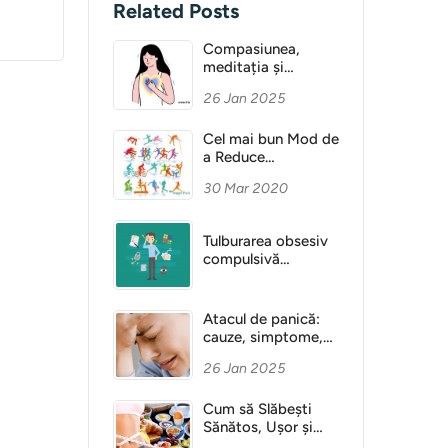
Related Posts
Compasiunea,
meditația și
Sănătatea Mentală
26 Jan 2025
Cel mai bun Mod de
a Reduce
Anxietatea
30 Mar 2020
Tulburarea obsesiv
compulsivă
(obsesie)
Atacul de panică:
cauze, simptome,
diagnostic
26 Jan 2025
Cum să Slăbești
Sănătos, Ușor și
Fără Dietă