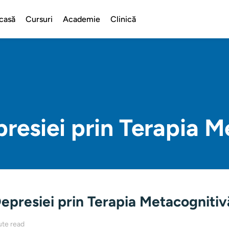
casă
Cursuri
Academie
Clinică
resiei prin Terapia 
epresiei prin Terapia Metacognitiv
ute read