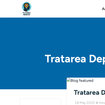
A
Tratarea Dep
Tratarea D
18 May 2020
4
min