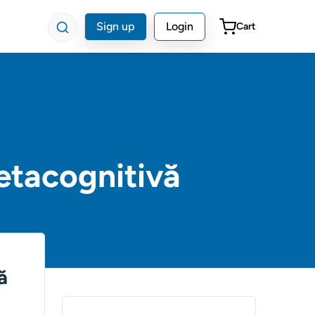
Sign up
Login
Cart
Metacognitivă
ă