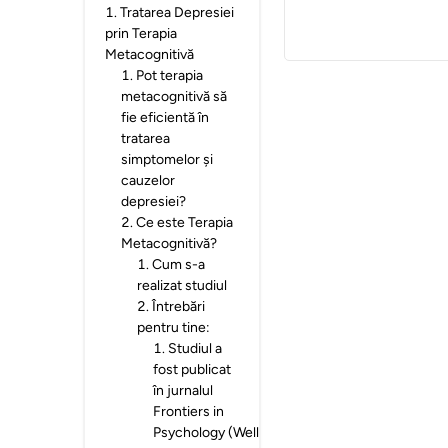
1
.
Tratarea Depresiei
prin Terapia
Metacognitivă
1
.
Pot terapia
metacognitivă să
fie eficientă în
tratarea
simptomelor și
cauzelor
depresiei?
2
.
Ce este Terapia
Metacognitivă?
1
.
Cum s-a
realizat studiul
2
.
Întrebări
pentru tine:
1
.
Studiul a
fost publicat
în jurnalul
Frontiers in
Psychology (Wells,2020).