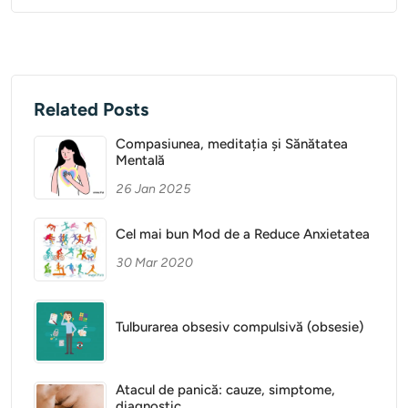
Related Posts
Compasiunea, meditația și Sănătatea
Mentală
26 Jan 2025
Cel mai bun Mod de a Reduce Anxietatea
30 Mar 2020
Tulburarea obsesiv compulsivă (obsesie)
Atacul de panică: cauze, simptome,
diagnostic