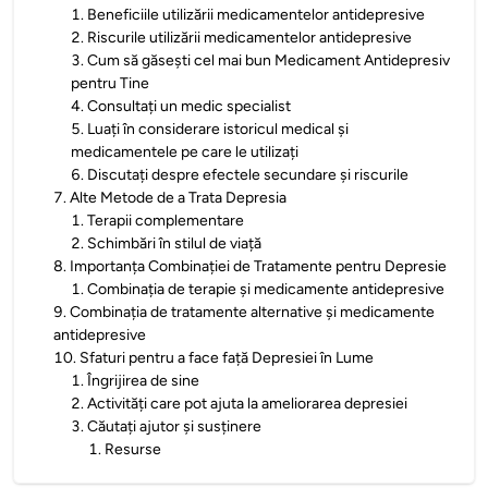
1
.
Beneficiile utilizării medicamentelor antidepresive
2
.
Riscurile utilizării medicamentelor antidepresive
3
.
Cum să găsești cel mai bun Medicament Antidepresiv
pentru Tine
4
.
Consultați un medic specialist
5
.
Luați în considerare istoricul medical și
medicamentele pe care le utilizați
6
.
Discutați despre efectele secundare și riscurile
7
.
Alte Metode de a Trata Depresia
1
.
Terapii complementare
2
.
Schimbări în stilul de viață
8
.
Importanța Combinației de Tratamente pentru Depresie
1
.
Combinația de terapie și medicamente antidepresive
9
.
Combinația de tratamente alternative și medicamente
antidepresive
10
.
Sfaturi pentru a face față Depresiei în Lume
1
.
Îngrijirea de sine
2
.
Activități care pot ajuta la ameliorarea depresiei
3
.
Căutați ajutor și susținere
1
.
Resurse