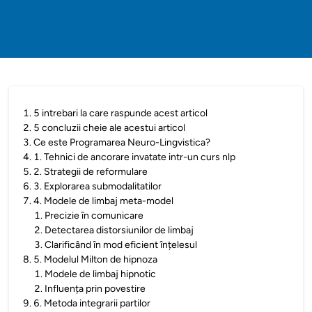
1
.
5 intrebari la care raspunde acest articol
2
.
5 concluzii cheie ale acestui articol
3
.
Ce este Programarea Neuro-Lingvistica?
4
.
1. Tehnici de ancorare invatate intr-un curs nlp
5
.
2. Strategii de reformulare
6
.
3. Explorarea submodalitatilor
7
.
4. Modele de limbaj meta-model
1
.
Precizie în comunicare
2
.
Detectarea distorsiunilor de limbaj
3
.
Clarificând în mod eficient înțelesul
8
.
5. Modelul Milton de hipnoza
1
.
Modele de limbaj hipnotic
2
.
Influența prin povestire
9
.
6. Metoda integrarii partilor