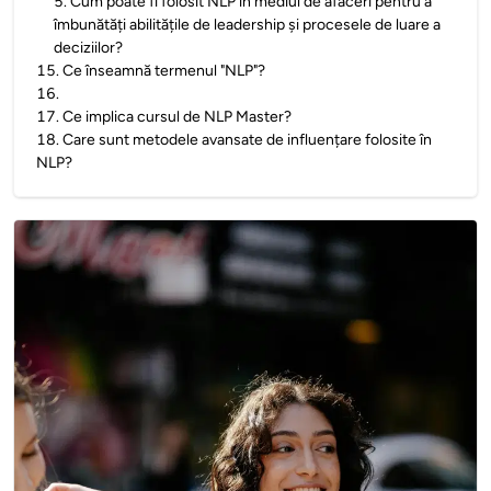
5
.
Cum poate fi folosit NLP în mediul de afaceri pentru a
îmbunătăți abilitățile de leadership și procesele de luare a
deciziilor?
15
.
Ce înseamnă termenul "NLP"?
16
.
17
.
Ce implica cursul de NLP Master?
18
.
Care sunt metodele avansate de influențare folosite în
NLP?