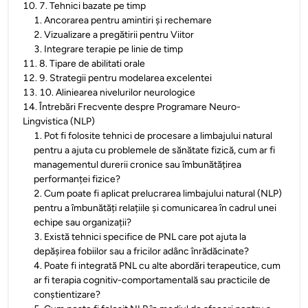
10
.
7. Tehnici bazate pe timp
1
.
Ancorarea pentru amintiri și rechemare
2
.
Vizualizare a pregătirii pentru Viitor
3
.
Integrare terapie pe linie de timp
11
.
8. Tipare de abilitati orale
12
.
9. Strategii pentru modelarea excelentei
13
.
10. Aliniearea nivelurilor neurologice
14
.
Întrebări Frecvente despre Programare Neuro-
Lingvistica (NLP)
1
.
Pot fi folosite tehnici de procesare a limbajului natural
pentru a ajuta cu problemele de sănătate fizică, cum ar fi
managementul durerii cronice sau îmbunătățirea
performanței fizice?
2
.
Cum poate fi aplicat prelucrarea limbajului natural (NLP)
pentru a îmbunătăți relațiile și comunicarea în cadrul unei
echipe sau organizații?
3
.
Există tehnici specifice de PNL care pot ajuta la
depășirea fobiilor sau a fricilor adânc înrădăcinate?
4
.
Poate fi integrată PNL cu alte abordări terapeutice, cum
ar fi terapia cognitiv-comportamentală sau practicile de
conștientizare?