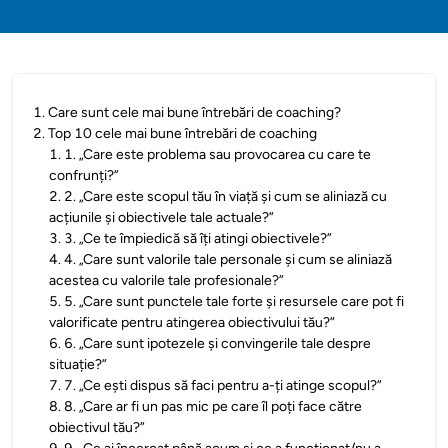
1
.
Care sunt cele mai bune întrebări de coaching?
2
.
Top 10 cele mai bune întrebări de coaching
1
.
1. „Care este problema sau provocarea cu care te
confrunți?”
2
.
2. „Care este scopul tău în viață și cum se aliniază cu
acțiunile și obiectivele tale actuale?”
3
.
3. „Ce te împiedică să îți atingi obiectivele?”
4
.
4. „Care sunt valorile tale personale și cum se aliniază
acestea cu valorile tale profesionale?”
5
.
5. „Care sunt punctele tale forte și resursele care pot fi
valorificate pentru atingerea obiectivului tău?”
6
.
6. „Care sunt ipotezele și convingerile tale despre
situație?”
7
.
7. „Ce ești dispus să faci pentru a-ți atinge scopul?”
8
.
8. „Care ar fi un pas mic pe care îl poți face către
obiectivul tău?”