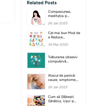
Related Posts
Compasiunea,
meditația și
Sănătatea Mentală
26 Jan 2025
Cel mai bun Mod de
a Reduce
Anxietatea
30 Mar 2020
Tulburarea obsesiv
compulsivă
(obsesie)
Atacul de panică:
cauze, simptome,
diagnostic
26 Jan 2025
Cum să Slăbești
Sănătos, Ușor și
Fără Dietă