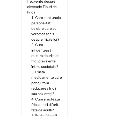
frecvente despre
diversele Tipuri de
Frică
1
.
Care sunt unele
personalități
celebre care au
vorbit deschis
despre fricile lor?
2
.
Cum
influențează
cultura tipurile de
frici prevalente
într-o societate?
3
.
Există
medicamente care
pot ajuta la
reducerea fricii
sau anxietății?
4
.
Cum afectează
frica copiii diferit
față de adulți?
5
.
Poate frica să