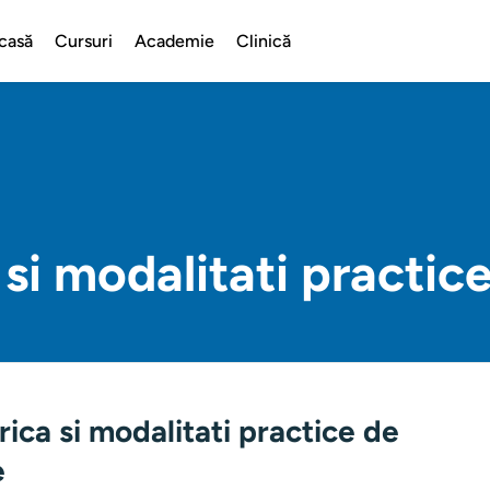
casă
Cursuri
Academie
Clinică
a si modalitati practic
frica si modalitati practice de
e