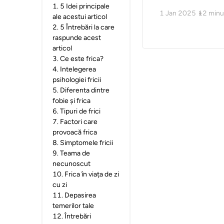
1
.
5 Idei principale
1 Jan 2025
12
minu
ale acestui articol
2
.
5 Întrebări la care
raspunde acest
articol
3
.
Ce este frica?
4
.
Intelegerea
psihologiei fricii
5
.
Diferenta dintre
fobie și frica
6
.
Tipuri de frici
7
.
Factori care
provoacă frica
8
.
Simptomele fricii
9
.
Teama de
necunoscut
10
.
Frica în viața de zi
cu zi
11
.
Depasirea
temerilor tale
12
.
Întrebări