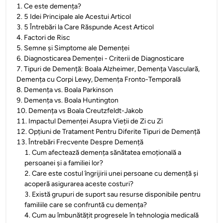
1
.
Ce este demența?
2
.
5 Idei Principale ale Acestui Articol
3
.
5 Întrebări la Care Răspunde Acest Articol
4
.
Factori de Risc
5
.
Semne și Simptome ale Demenței
6
.
Diagnosticarea Demenței - Criterii de Diagnosticare
7
.
Tipuri de Demență: Boala Alzheimer, Demența Vasculară,
Demența cu Corpi Lewy, Demența Fronto-Temporală
8
.
Demența vs. Boala Parkinson
9
.
Demența vs. Boala Huntington
10
.
Demența vs Boala Creutzfeldt-Jakob
11
.
Impactul Demenței Asupra Vieții de Zi cu Zi
12
.
Opțiuni de Tratament Pentru Diferite Tipuri de Demență
13
.
Întrebări Frecvente Despre Demență
1
.
Cum afectează demența sănătatea emoțională a
persoanei și a familiei lor?
2
.
Care este costul îngrijirii unei persoane cu demență și
acoperă asigurarea aceste costuri?
3
.
Există grupuri de suport sau resurse disponibile pentru
familiile care se confruntă cu demența?
4
.
Cum au îmbunătățit progresele în tehnologia medicală