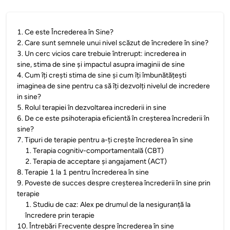
1
.
Ce este Încrederea în Sine?
2
.
Care sunt semnele unui nivel scăzut de încredere în sine?
3
.
Un cerc vicios care trebuie întrerupt: increderea in
sine, stima de sine și impactul asupra imaginii de sine
4
.
Cum îți crești stima de sine și cum îți îmbunătățești
imaginea de sine pentru ca să îți dezvolți nivelul de incredere
in sine?
5
.
Rolul terapiei în dezvoltarea increderii in sine
6
.
De ce este psihoterapia eficientă în creșterea încrederii în
sine?
7
.
Tipuri de terapie pentru a-ți crește încrederea în sine
1
.
Terapia cognitiv-comportamentală (CBT)
2
.
Terapia de acceptare și angajament (ACT)
8
.
Terapie 1 la 1 pentru încrederea în sine
9
.
Poveste de succes despre creșterea încrederii în sine prin
terapie
1
.
Studiu de caz: Alex pe drumul de la nesiguranță la
încredere prin terapie
10
.
Întrebări Frecvente despre încrederea în sine