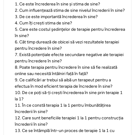
1
.
Ce este încrederea în sine și stima de sine?
2
.
Cum influențează stima de sine nivelul încrederii în sine?
3
.
De ce este importantă încrederea în sine?
4
.
Cum îți crești stima de sine?
5
.
Care este costul şedinţelor de terapie pentru încrederea
în sine?
6
.
Cât timp durează de obicei să vezi rezultatele terapiei
pentru încredere în sine?
7
.
Există potențiale efecte secundare negative ale terapiei
pentru încredere în sine?
8
.
Poate terapia pentru încredere în sine să fie realizată
online sau necesită întâlniri față în față?
9
.
Ce calificări ar trebui să aibă un terapeut pentru a
efectua în mod eficient terapia de încredere în sine?
10
.
De ce poți să-ți crești încrederea în sine prin terapie 1
la 1?
11
.
În ce constă terapia 1 la 1 pentru îmbunătățirea
încrederii în sine?
12
.
Care sunt beneficiile terapiei 1 la 1 pentru construcția
încrederii în sine?
13
.
Ce se întâmplă într-un proces de terapie 1 la 1 cu