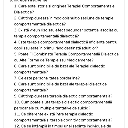
9
.
Întrebări frecvente
1
.
Care este istoria și originea Terapiei Comportamentale
Dialectice?
2
.
Cât timp durează în mod obișnuit o sesiune de terapie
comportamentală dialectică?
3
.
Există vreun risc sau efect secundar potențial asociat cu
terapia comportamentală dialectică?
4
.
Este terapia comportamental dialectică eficientă pentru
copii sau este în primul rând destinată adulților?
5
.
Poate Fi Combinate Terapia Comportamentală Dialectică
cu Alte Forme de Terapie sau Medicamente?
6
.
Care sunt principiile de bază ale Terapiei dialectic
comportamentale?
7
.
Ce este personalitatea borderline?
8
.
Care sunt principiile de bază ale terapiei dialectice
comportamentale?
9
.
Cât timp durează terapia dialectic comportamentală?
10
.
Cum poate ajuta terapia dialectic comportamentală
persoanele cu multiple tentative de suicid?
11
.
Ce diferențe există între terapia dialectic
comportamentală și terapia cognitiv comportamentală?
12
.
Ce se întâmplă în timpul unei ședințe individuale de