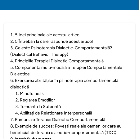
1
.
5 Idei principale ale acestui articol
2
.
5 Întrebări la care răspunde acest articol
3
.
Ce este Psihoterapia Dialectic-Comportamentală?
(Dialectical Behavior Therapy)
4
.
Principiile Terapiei Dialectic Comportamentală
5
.
Componenta multi-modală a Terapiei Comportamentale
Dialectice
6
.
Exersarea abilităților în psihoterapia comportamentală
dialectică
1
.
Mindfulness
2
.
Reglarea Emoțiilor
3
.
Toleranța la Suferință
4
.
Abilități de Relaționare Interpersonală
7
.
Ramuri ale Terapiei Dialectic Comportamentală
8
.
Exemple de succes: Povești reale ale oamenilor care au
beneficiat de terapia dialectic-comportamentală (TDC)