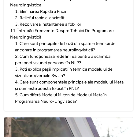
Neurolingvistica
1
.
Eliminarea Rapidă a Fricii
2
.
Relieful rapid al anxietății
3
.
Rezolvarea instantanee a fobiilor
11
.
Întrebări Frecvente Despre Tehnici De Programare
Neurolingvistică
1
.
Care sunt principiile de bază din spatele tehnicii de
ancorare în programarea neurolingvistică?
2
.
Cum funcționează redefinirea pentru a schimba
perspectiva unei persoane în NLP?
3
.
Poți explica pașii implicați în tehnica modelului de
vizualizare/verbale Swish?
4
.
Care sunt componentele principale ale modelului Meta
și cum este acesta folosit în PNL?
5
.
Cum diferă Modelul Milton de Modelul Meta în
Programarea Neuro-Lingvistică?