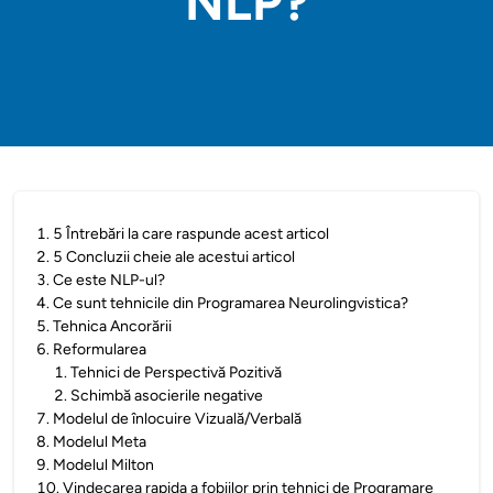
NLP?
1
.
5 Întrebări la care raspunde acest articol
2
.
5 Concluzii cheie ale acestui articol
3
.
Ce este NLP-ul?
4
.
Ce sunt tehnicile din Programarea Neurolingvistica?
5
.
Tehnica Ancorării
6
.
Reformularea
1
.
Tehnici de Perspectivă Pozitivă
2
.
Schimbă asocierile negative
7
.
Modelul de înlocuire Vizuală/Verbală
8
.
Modelul Meta
9
.
Modelul Milton
10
.
Vindecarea rapida a fobiilor prin tehnici de Programare