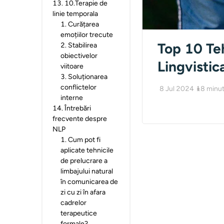
13
.
10.Terapie de
linie temporala
1
.
Curățarea
emoțiilor trecute
Top 10 Te
2
.
Stabilirea
obiectivelor
Lingvisti
viitoare
3
.
Soluționarea
conflictelor
8 Jul 2024
18
minut
interne
14
.
Întrebări
frecvente despre
NLP
1
.
Cum pot fi
aplicate tehnicile
de prelucrare a
limbajului natural
în comunicarea de
zi cu zi în afara
cadrelor
terapeutice
formale?