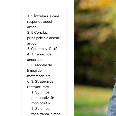
1
.
5 Întrebări la care
raspunde acest
articol
2
.
5 Concluzii
principale ale acestui
articol
3
.
Ce este NLP-ul?
4
.
1. Tehnici de
ancorare
5
.
2. Modele de
limbaj de
metamodelare
6
.
3. Strategii de
restructurare
1
.
Schimbă
perspectiva în
mod pozitiv
2
.
Schimba
focalizarea în mod