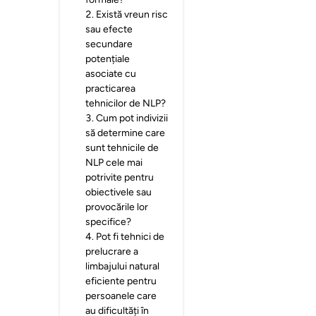
2
.
Există vreun risc
sau efecte
secundare
potențiale
asociate cu
practicarea
tehnicilor de NLP?
3
.
Cum pot indivizii
să determine care
sunt tehnicile de
NLP cele mai
potrivite pentru
obiectivele sau
provocările lor
specifice?
4
.
Pot fi tehnici de
prelucrare a
limbajului natural
eficiente pentru
persoanele care
au dificultăți în