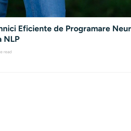
hnici Eficiente de Programare Neu
ca NLP
e read