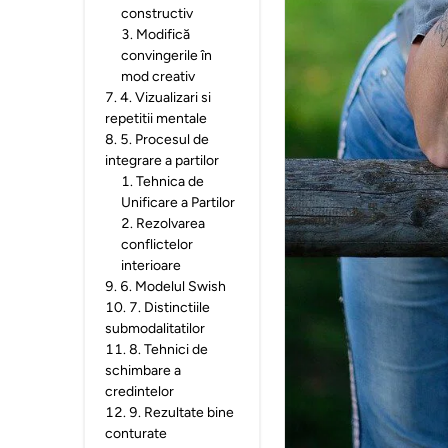
constructiv
3
.
Modifică
convingerile în
mod creativ
7
.
4. Vizualizari si
repetitii mentale
8
.
5. Procesul de
integrare a partilor
1
.
Tehnica de
Unificare a Partilor
2
.
Rezolvarea
conflictelor
interioare
9
.
6. Modelul Swish
10
.
7. Distinctiile
submodalitatilor
11
.
8. Tehnici de
schimbare a
credintelor
12
.
9. Rezultate bine
conturate