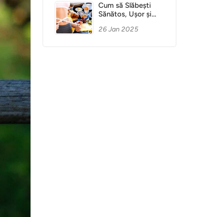
Cum să Slăbești
Sănătos, Ușor și
Fără Dietă
26 Jan 2025