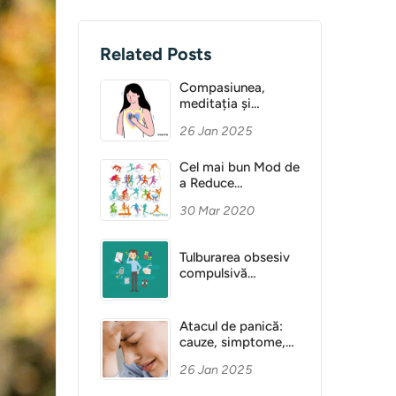
Related Posts
Compasiunea,
meditația și
Sănătatea Mentală
26 Jan 2025
Cel mai bun Mod de
a Reduce
Anxietatea
30 Mar 2020
Tulburarea obsesiv
compulsivă
(obsesie)
Atacul de panică:
cauze, simptome,
diagnostic
26 Jan 2025