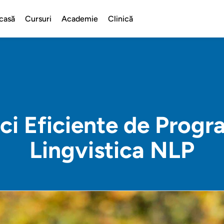
casă
Cursuri
Academie
Clinică
ci Eficiente de Prog
Lingvistica NLP