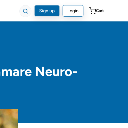
Sign up
Login
Cart
ramare Neuro-