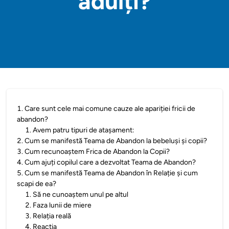
adulți?
1
.
Care sunt cele mai comune cauze ale apariției fricii de
abandon?
1
.
Avem patru tipuri de atașament:
2
.
Cum se manifestă Teama de Abandon la bebeluși și copii?
3
.
Cum recunoaștem Frica de Abandon la Copii?
4
.
Cum ajuți copilul care a dezvoltat Teama de Abandon?
5
.
Cum se manifestă Teama de Abandon în Relație și cum
scapi de ea?
1
.
Să ne cunoaștem unul pe altul
2
.
Faza lunii de miere
3
.
Relația reală
4
.
Reactia