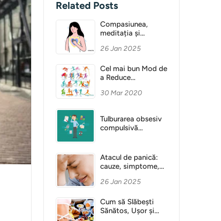
Related Posts
Compasiunea,
meditația și
Sănătatea Mentală
26 Jan 2025
Cel mai bun Mod de
a Reduce
Anxietatea
30 Mar 2020
Tulburarea obsesiv
compulsivă
(obsesie)
Atacul de panică:
cauze, simptome,
diagnostic
26 Jan 2025
Cum să Slăbești
Sănătos, Ușor și
Fără Dietă