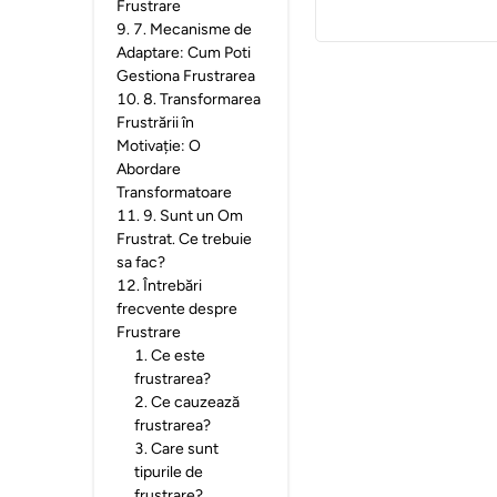
Frustrare
9
.
7. Mecanisme de
Adaptare: Cum Poti
Gestiona Frustrarea
10
.
8. Transformarea
Frustrării în
Motivație: O
Abordare
Transformatoare
11
.
9. Sunt un Om
Frustrat. Ce trebuie
sa fac?
12
.
Întrebări
frecvente despre
Frustrare
1
.
Ce este
frustrarea?
2
.
Ce cauzează
frustrarea?
3
.
Care sunt
tipurile de
frustrare?