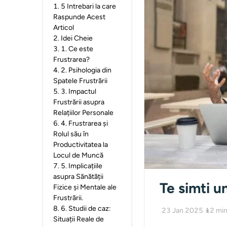
1
.
5 Intrebari la care
Raspunde Acest
Articol
2
.
Idei Cheie
3
.
1. Ce este
Frustrarea?
4
.
2. Psihologia din
Spatele Frustrării
5
.
3. Impactul
Frustrării asupra
Relațiilor Personale
6
.
4. Frustrarea și
Rolul său în
Productivitatea la
Locul de Muncă
7
.
5. Implicațiile
asupra Sănătății
Te simti u
Fizice și Mentale ale
Frustrării.
8
.
6. Studii de caz:
23 Jan 2025
12
min
Situații Reale de