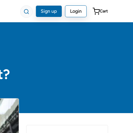
Sign up
Login
Cart
t?