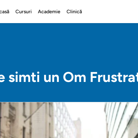
casă
Cursuri
Academie
Clinică
e simti un Om Frustra