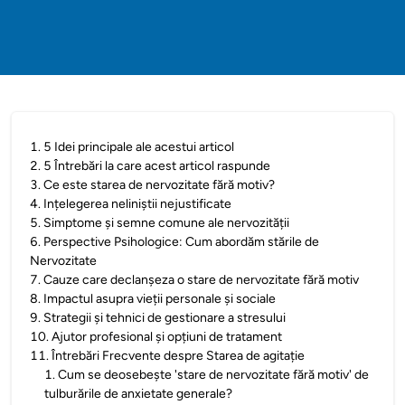
1
.
5 Idei principale ale acestui articol
2
.
5 Întrebări la care acest articol raspunde
3
.
Ce este starea de nervozitate fără motiv?
4
.
Ințelegerea neliniștii nejustificate
5
.
Simptome și semne comune ale nervozității
6
.
Perspective Psihologice: Cum abordăm stările de
Nervozitate
7
.
Cauze care declanșeza o stare de nervozitate fără motiv
8
.
Impactul asupra vieții personale și sociale
9
.
Strategii și tehnici de gestionare a stresului
10
.
Ajutor profesional și opțiuni de tratament
11
.
Întrebări Frecvente despre Starea de agitație
1
.
Cum se deosebește 'stare de nervozitate fără motiv' de
tulburările de anxietate generale?