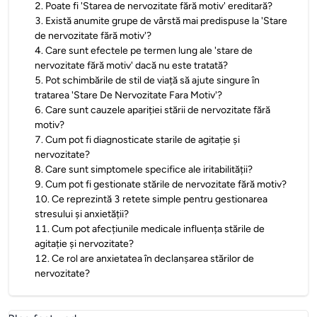
2
.
Poate fi 'Starea de nervozitate fără motiv' ereditară?
3
.
Există anumite grupe de vârstă mai predispuse la 'Stare
de nervozitate fără motiv'?
4
.
Care sunt efectele pe termen lung ale 'stare de
nervozitate fără motiv' dacă nu este tratată?
5
.
Pot schimbările de stil de viață să ajute singure în
tratarea 'Stare De Nervozitate Fara Motiv'?
6
.
Care sunt cauzele apariției stării de nervozitate fără
motiv?
7
.
Cum pot fi diagnosticate starile de agitație și
nervozitate?
8
.
Care sunt simptomele specifice ale iritabilității?
9
.
Cum pot fi gestionate stările de nervozitate fără motiv?
10
.
Ce reprezintă 3 retete simple pentru gestionarea
stresului și anxietății?
11
.
Cum pot afecțiunile medicale influența stările de
agitație și nervozitate?
12
.
Ce rol are anxietatea în declanșarea stărilor de
nervozitate?