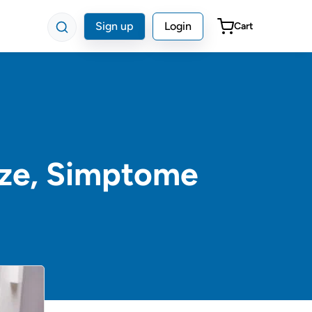
Sign up
Login
Cart
uze, Simptome