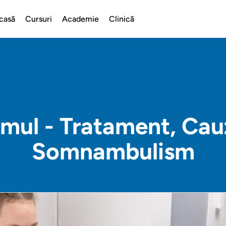
casă
Cursuri
Academie
Clinică
ul - Tratament, Ca
Somnambulism