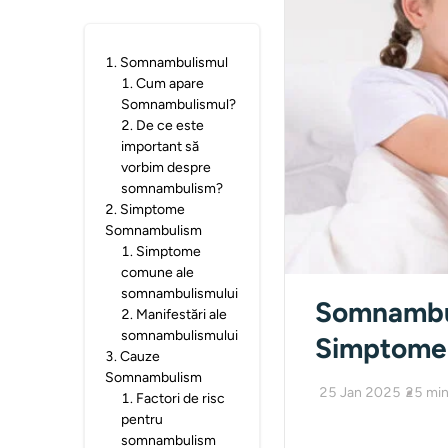
1
.
Somnambulismul
1
.
Cum apare
Somnambulismul?
2
.
De ce este
important să
vorbim despre
somnambulism?
2
.
Simptome
Somnambulism
1
.
Simptome
comune ale
somnambulismului
Somnambul
2
.
Manifestări ale
somnambulismului
Simptome
3
.
Cauze
Somnambulism
25 Jan 2025
25
min
1
.
Factori de risc
pentru
somnambulism