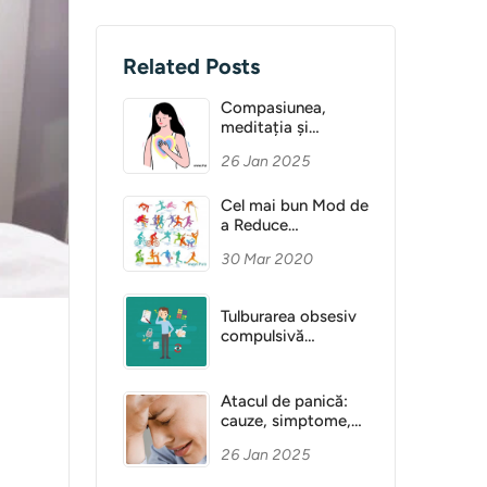
Related Posts
Compasiunea,
meditația și
Sănătatea Mentală
26 Jan 2025
Cel mai bun Mod de
a Reduce
Anxietatea
30 Mar 2020
Tulburarea obsesiv
compulsivă
(obsesie)
Atacul de panică:
cauze, simptome,
diagnostic
26 Jan 2025