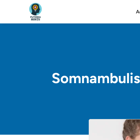
A
Somnambulism