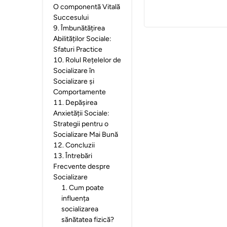
O componentă Vitală
Succesului
9
.
Îmbunătățirea
Abilităților Sociale:
Sfaturi Practice
10
.
Rolul Rețelelor de
Socializare în
Socializare și
Comportamente
11
.
Depășirea
Anxietății Sociale:
Strategii pentru o
Socializare Mai Bună
12
.
Concluzii
13
.
Întrebări
Frecvente despre
Socializare
1
.
Cum poate
influența
socializarea
sănătatea fizică?