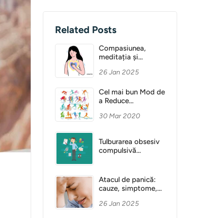
Related Posts
Compasiunea,
meditația și
Sănătatea Mentală
26 Jan 2025
Cel mai bun Mod de
a Reduce
Anxietatea
30 Mar 2020
Tulburarea obsesiv
compulsivă
(obsesie)
Atacul de panică:
cauze, simptome,
diagnostic
26 Jan 2025