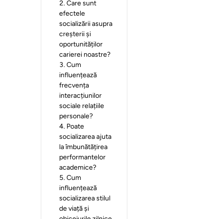
2
.
Care sunt
efectele
socializării asupra
creșterii și
oportunităților
carierei noastre?
3
.
Cum
influențează
frecvența
interacțiunilor
sociale relațiile
personale?
4
.
Poate
socializarea ajuta
la îmbunătățirea
performantelor
academice?
5
.
Cum
influențează
socializarea stilul
de viață și
obiceiurile zilnice