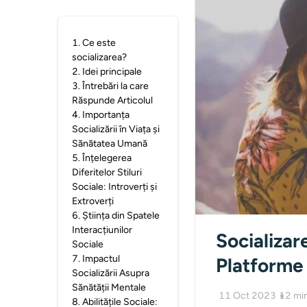
1
.
Ce este
socializarea?
2
.
Idei principale
3
.
Întrebări la care
Răspunde Articolul
4
.
Importanța
Socializării în Viața și
Sănătatea Umană
5
.
Înțelegerea
Diferitelor Stiluri
Sociale: Introverți și
Extroverți
6
.
Știința din Spatele
Interacțiunilor
Socializare
Sociale
7
.
Impactul
Platforme 
Socializării Asupra
Sănătății Mentale
11 Oct 2023
12
mi
8
.
Abilitățile Sociale: