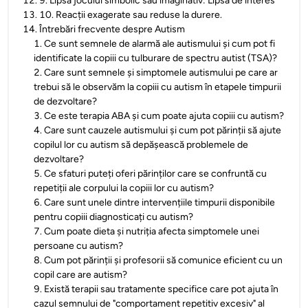
12
.
9. Lipsa jocului simbolic sau imaginativ: Lipsa de interes
13
.
10. Reacții exagerate sau reduse la durere.
14
.
Întrebări frecvente despre Autism
1
.
Ce sunt semnele de alarmă ale autismului și cum pot fi
identificate la copiii cu tulburare de spectru autist (TSA)?
2
.
Care sunt semnele și simptomele autismului pe care ar
trebui să le observăm la copiii cu autism în etapele timpurii
de dezvoltare?
3
.
Ce este terapia ABA și cum poate ajuta copiii cu autism?
4
.
Care sunt cauzele autismului și cum pot părinții să ajute
copilul lor cu autism să depășească problemele de
dezvoltare?
5
.
Ce sfaturi puteți oferi părinților care se confruntă cu
repetiții ale corpului la copiii lor cu autism?
6
.
Care sunt unele dintre intervențiile timpurii disponibile
pentru copiii diagnosticați cu autism?
7
.
Cum poate dieta și nutriția afecta simptomele unei
persoane cu autism?
8
.
Cum pot părinții și profesorii să comunice eficient cu un
copil care are autism?
9
.
Există terapii sau tratamente specifice care pot ajuta în
cazul semnului de "comportament repetitiv excesiv" al