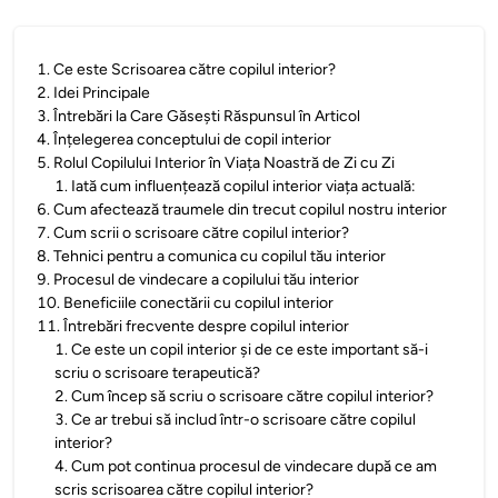
1
.
Ce este Scrisoarea către copilul interior?
2
.
Idei Principale
3
.
Întrebări la Care Găsești Răspunsul în Articol
4
.
Înțelegerea conceptului de copil interior
5
.
Rolul Copilului Interior în Viața Noastră de Zi cu Zi
1
.
Iată cum influențează copilul interior viața actuală:
6
.
Cum afectează traumele din trecut copilul nostru interior
7
.
Cum scrii o scrisoare către copilul interior?
8
.
Tehnici pentru a comunica cu copilul tău interior
9
.
Procesul de vindecare a copilului tău interior
10
.
Beneficiile conectării cu copilul interior
11
.
Întrebări frecvente despre copilul interior
1
.
Ce este un copil interior și de ce este important să-i
scriu o scrisoare terapeutică?
2
.
Cum încep să scriu o scrisoare către copilul interior?
3
.
Ce ar trebui să includ într-o scrisoare către copilul
interior?
4
.
Cum pot continua procesul de vindecare după ce am
scris scrisoarea către copilul interior?