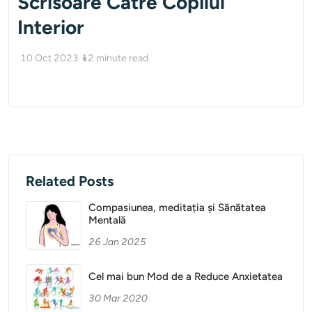
Scrisoare Catre Copilul
Interior
10 Oct 2023
12
minute read
Related Posts
Compasiunea, meditația și Sănătatea
Mentală
26 Jan 2025
Cel mai bun Mod de a Reduce Anxietatea
30 Mar 2020