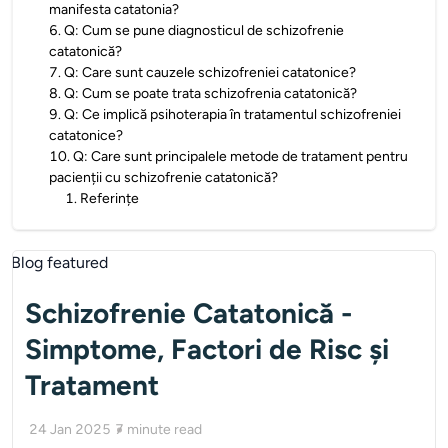
manifesta catatonia?
6
.
Q: Cum se pune diagnosticul de schizofrenie
catatonică?
7
.
Q: Care sunt cauzele schizofreniei catatonice?
8
.
Q: Cum se poate trata schizofrenia catatonică?
9
.
Q: Ce implică psihoterapia în tratamentul schizofreniei
catatonice?
10
.
Q: Care sunt principalele metode de tratament pentru
pacienții cu schizofrenie catatonică?
1
.
Referințe
Schizofrenie Catatonică -
Simptome, Factori de Risc și
Tratament
24 Jan 2025
7
minute read