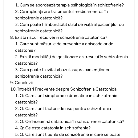
1
.
Cum se abordează terapia psihologică în schizofrenie?
2
.
Ce implicații are tratamentul medicamentos în
schizofrenie catatonică?
3
.
Cum poate fi îmbunătățit stilul de viață al pacienților cu
schizofrenie catatonică?
8
.
Există riscul recidivei în schizofrenia catatonică?
1
.
Care sunt măsurile de prevenire a episoadelor de
catatonie?
2
.
Există modalități de gestionare a stresului în schizofrenia
catatonică?
3
.
Cum poate fi evitat abuzul asupra pacienților cu
schizofrenie catatonică?
9
.
Concluzii
10
.
Întrebări Frecvente despre Schizofrenia Catatonică
1
.
Q: Care sunt simptomele dramatice în schizofrenie
catatonică?
2
.
Q: Care sunt factorii de risc pentru schizofrenia
catatonică?
3
.
Q: Ce înseamnă catatonica în schizofrenie catatonică?
4
.
Q: Ce este catatonia în schizofrenie?
5
.
Q: Care sunt tipurile de schizofrenie în care se poate