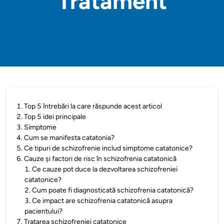
Tratament
1
.
Top 5 întrebări la care răspunde acest articol
2
.
Top 5 idei principale
3
.
Simptome
4
.
Cum se manifesta catatonia?
5
.
Ce tipuri de schizofrenie includ simptome catatonice?
6
.
Cauze și factori de risc în schizofrenia catatonică
1
.
Ce cauze pot duce la dezvoltarea schizofreniei
catatonice?
2
.
Cum poate fi diagnosticată schizofrenia catatonică?
3
.
Ce impact are schizofrenia catatonică asupra
pacientului?
7
.
Tratarea schizofreniei catatonice