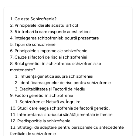
1
.
Ce este Schizofrenia?
2
.
Principalele idei ale acestui articol
3
.
5 intrebari la care raspunde acest articol
4
.
Înțelegerea schizofreniei: scurtă prezentare
5
.
Tipuri de schizofrenie
6
.
Principalele simptome ale schizofreniei
7
.
Cauze si factori de risc ai schizofreniei
8
.
Rolul geneticii în schizofrenie: schizofrenia se
mosteneste?
1
.
Influența genetică asupra schizofreniei
2
.
Identificarea genelor de risc pentru schizofrenie
3
.
Ereditabilitatea și Factorii de Mediu
9
.
Factori genetici în schizofrenie
1
.
Schizofrenie: Natură vs. Îngrijire
10
.
Studii care leagă schizofrenia de factorii genetici.
11
.
Interpretarea istoricului sănătății mentale în familie
12
.
Predispoziție la schizofrenie
13
.
Strategii de adaptare pentru persoanele cu antecedente
familiale de schizofrenie