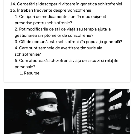
14
.
Cercetări și descoperiri viitoare în genetica schizofreniei
15
.
Întrebări frecvente despre Schizofrenie
1
.
Ce tipuri de medicamente sunt în mod obișnuit
prescrise pentru schizofrenie?
2
.
Pot modificările de stil de viață sau terapia ajuta la
gestionarea simptomelor de schizofrenie?
3
.
Cât de comună este schizofrenia în populația generală?
4
.
Care sunt semnele de avertizare timpurie ale
schizofreniei?
5
.
Cum afectează schizofrenia viața de zi cu zi și relațiile
personale?
1
.
Resurse