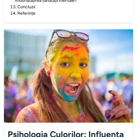
îmbunătățirea sănătății mentale?
13
.
Concluzii
14
.
Referințe
Psihologia Culorilor: Influența