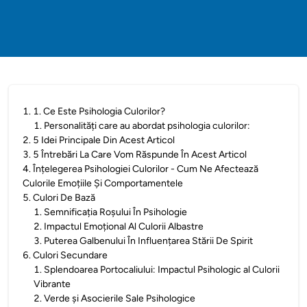
1
.
1. Ce Este Psihologia Culorilor?
1
.
Personalități care au abordat psihologia culorilor:
2
.
5 Idei Principale Din Acest Articol
3
.
5 Întrebări La Care Vom Răspunde În Acest Articol
4
.
Înțelegerea Psihologiei Culorilor - Cum Ne Afectează
Culorile Emoțiile Și Comportamentele
5
.
Culori De Bază
1
.
Semnificația Roșului În Psihologie
2
.
Impactul Emoțional Al Culorii Albastre
3
.
Puterea Galbenului În Influențarea Stării De Spirit
6
.
Culori Secundare
1
.
Splendoarea Portocaliului: Impactul Psihologic al Culorii
Vibrante
2
.
Verde și Asocierile Sale Psihologice