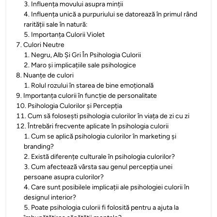
3
.
Influența movului asupra minții
4
.
Influența unică a purpuriului se datorează în primul rând
rarității sale în natură:
5
.
Importanța Culorii Violet
7
.
Culori Neutre
1
.
Negru, Alb Și Gri În Psihologia Culorii
2
.
Maro și implicațiile sale psihologice
8
.
Nuanțe de culori
1
.
Rolul rozului în starea de bine emoțională
9
.
Importanța culorii în funcție de personalitate
10
.
Psihologia Culorilor și Percepția
11
.
Cum să folosești psihologia culorilor în viața de zi cu zi
12
.
Întrebări frecvente aplicate în psihologia culorii
1
.
Cum se aplică psihologia culorilor în marketing și
branding?
2
.
Există diferențe culturale în psihologia culorilor?
3
.
Cum afectează vârsta sau genul percepția unei
persoane asupra culorilor?
4
.
Care sunt posibilele implicații ale psihologiei culorii în
designul interior?
5
.
Poate psihologia culorii fi folosită pentru a ajuta la