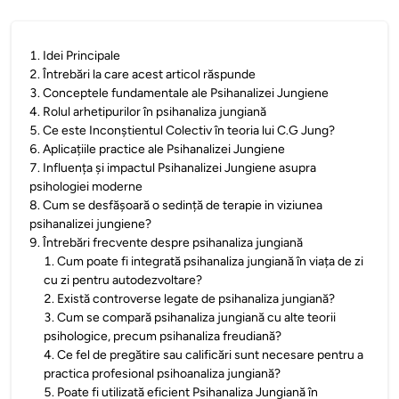
1
.
Idei Principale
2
.
Întrebări la care acest articol răspunde
3
.
Conceptele fundamentale ale Psihanalizei Jungiene
4
.
Rolul arhetipurilor în psihanaliza jungiană
5
.
Ce este Inconștientul Colectiv în teoria lui C.G Jung?
6
.
Aplicațiile practice ale Psihanalizei Jungiene
7
.
Influența și impactul Psihanalizei Jungiene asupra
psihologiei moderne
8
.
Cum se desfășoară o sedință de terapie in viziunea
psihanalizei jungiene?
9
.
Întrebări frecvente despre psihanaliza jungiană
1
.
Cum poate fi integrată psihanaliza jungiană în viața de zi
cu zi pentru autodezvoltare?
2
.
Există controverse legate de psihanaliza jungiană?
3
.
Cum se compară psihanaliza jungiană cu alte teorii
psihologice, precum psihanaliza freudiană?
4
.
Ce fel de pregătire sau calificări sunt necesare pentru a
practica profesional psihoanaliza jungiană?
5
.
Poate fi utilizată eficient Psihanaliza Jungiană în