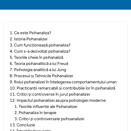
1
.
Ce este Psihanaliza?
2
.
Istoria Psihanalizei
3
.
Cum funcționează psihanaliza?
4
.
Cum s-a dezvoltat psihanaliza?
5
.
Teoriile cheie în psihanaliză
6
.
Teoria psihanalitică a lui Freud
7
.
Psihologia analitică a lui Jung
8
.
Procesul și Tehnicile Psihanalizei
9
.
Rolul psihanalizei în înțelegerea comportamentului uman
10
.
Practicanții remarcabili și contribuțiile lor în psihanaliză
11
.
Critici și controverse în jurul psihanalizei
12
.
Impactul psihanalizei asupra psihologiei moderne
1
.
Teoriile influente ale Psihanalizei
2
.
Psihanaliza în terapie
3
.
Critici și controversele psihoanalizei
13
.
Concluzie