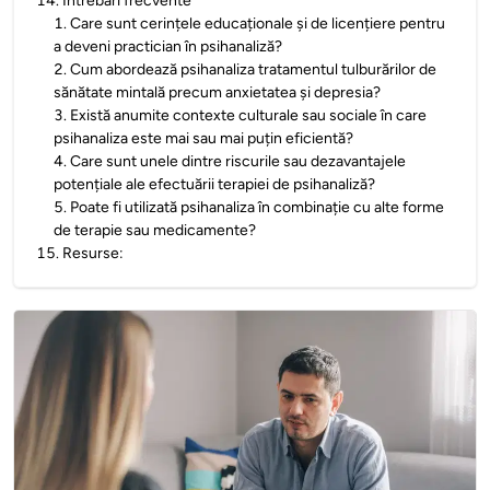
14
.
Întrebări frecvente
1
.
Care sunt cerințele educaționale și de licențiere pentru
a deveni practician în psihanaliză?
2
.
Cum abordează psihanaliza tratamentul tulburărilor de
sănătate mintală precum anxietatea și depresia?
3
.
Există anumite contexte culturale sau sociale în care
psihanaliza este mai sau mai puțin eficientă?
4
.
Care sunt unele dintre riscurile sau dezavantajele
potențiale ale efectuării terapiei de psihanaliză?
5
.
Poate fi utilizată psihanaliza în combinație cu alte forme
de terapie sau medicamente?
15
.
Resurse: