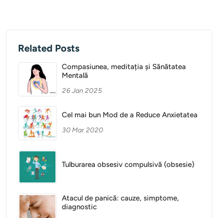
Related Posts
Compasiunea, meditația și Sănătatea
Mentală
26 Jan 2025
Cel mai bun Mod de a Reduce Anxietatea
30 Mar 2020
Tulburarea obsesiv compulsivă (obsesie)
Atacul de panică: cauze, simptome,
diagnostic