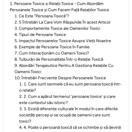
1
.
Persoane Toxice și Relații Toxice - Cum Abordăm
Persoanele Toxice și Cum Facem Față Relațiilor Toxice
1
.
Ce Este ”Persoana Toxică”?
2
.
5 Întrebări La Care Vom Răspunde În acest Articol
3
.
Comportamente Toxice ale Oamenilor Toxici
4
.
Tipuri de Persoane Toxice
5
.
Impactul Persoanelor Toxice Asupra Vieții Noastre
6
.
Exemple de Persoane Toxice în Familie
7
.
Cum Interacționăm cu Oameni Toxici?
8
.
Tulburări de Personalitate Într-o Relație Toxică
9
.
Abordări Terapeutice Pentru A Gestiona Relațiile Cu
Oamenii Toxici
10
.
Întrebări Frecvente Despre Persoanele Toxice
1
.
1. Care sunt semnele că eu sunt persoana toxică într-
o relație?
2
.
2. Cum a apărut termenul 'persoane toxice' și care
este contextul său istoric?
3
.
3. Există diferențe culturale în modul în care diferite
societăți percep și se ocupă de oamenii care sunt
toxici?
4
.
4. Poate o persoană toxică să se schimbe și să devină