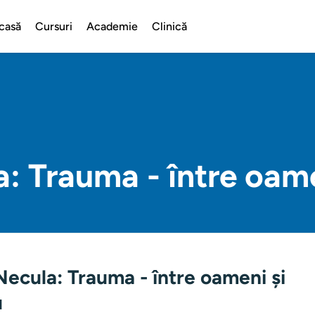
casă
Cursuri
Academie
Clinică
a: Trauma - între oa
Necula: Trauma - între oameni și
u