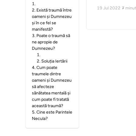
1
.
19 Jul 2022
7
minut
2
.
Există traumă între
oameni și Dumnezeu
și în ce fel se
manifestă?
3
.
Poate o traumă să
ne apropie de
Dumnezeu?
1
.
2
.
Soluția Iertării
4
.
Cum poate
traumele dintre
oameni și Dumnezeu
să afecteze
sănătatea mentală și
cum poate fi tratată
această traumă?
5
.
Cine este Parintele
Necula?