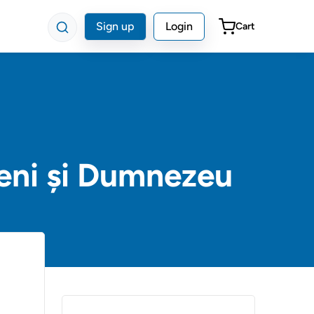
Sign up
Login
Cart
meni și Dumnezeu