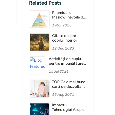
Related Posts
Piramida lui
Maslow: nevoile de
bază și motivația
1 Mar 2026
umană
Citate despre
copilul interior
12 Dec 2023
Activități de cuplu
pentru îmbunătățirea
relației
15 Jul 2021
TOP Cele mai bune
carti de dezvoltare
personala
16 Aug 2021
Impactul
Tehnologiei Asupra
Omului