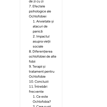
de zi cu zi
7
.
Efectele
psihologice ale
Ochlofobiei
1
.
Anxietate și
atacuri de
panică
2
.
Impactul
asupra vieții
sociale
8
.
Diferențierea
ochlofobiei de alte
fobii
9
.
Terapii și
tratament pentru
Ochlofobie
10
.
Concluzii
11
.
Întrebări
frecvente
1
.
Ce este
Ochlofobia?
2
.
Care sunt