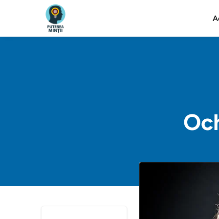
A
Och