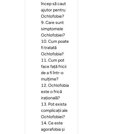
încep să caut
ajutor pentru
Ochlofobie?
9
.
Care sunt
simptomele
Ochlofobiei?
10
.
Cum poate
fi tratată
Ochlofobia?
11
.
Cum pot
face față fricii
de a fi într-o
mulțime?
12
.
Ochlofobia
este o frică
irațională?
13
.
Pot exista
complicații ale
Ochlofobiei?
14
.
Ce este
agorafobia și