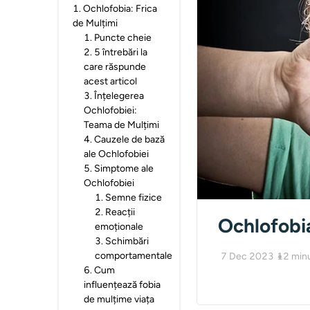
1
.
Ochlofobia: Frica
de Mulțimi
1
.
Puncte cheie
2
.
5 întrebări la
care răspunde
acest articol
3
.
Înțelegerea
Ochlofobiei:
Teama de Mulțimi
4
.
Cauzele de bază
ale Ochlofobiei
5
.
Simptome ale
Ochlofobiei
1
.
Semne fizice
2
.
Reacții
Ochlofobia
emoționale
3
.
Schimbări
comportamentale
7 Dec 2023
12
min
6
.
Cum
influențează fobia
de mulțime viața