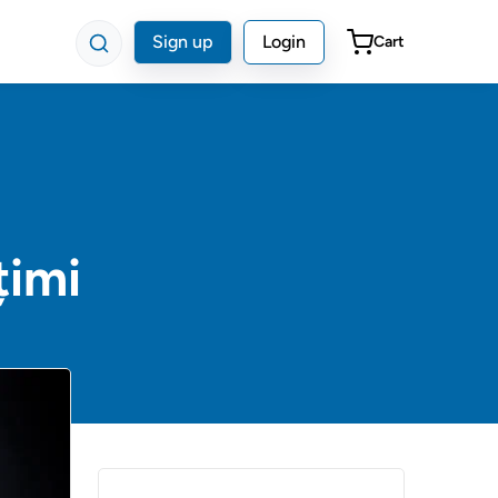
Sign up
Login
Cart
țimi