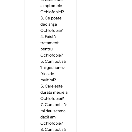
simptomele
Ochlofobiei?
3
.
Ce poate
declanșa
Ochlofobia?
4
.
Există
tratament
pentru
Ochlofobie?
5
.
Cum pot să
îmi gestionez
frica de
mulțimi?
6
.
Care este
durata medie a
Ochlofobiei?
7
.
Cum pot să-
mi dau seama
dacă am
Ochlofobie?
8
.
Cum pot să