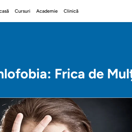
casă
Cursuri
Academie
Clinică
lofobia: Frica de Mul