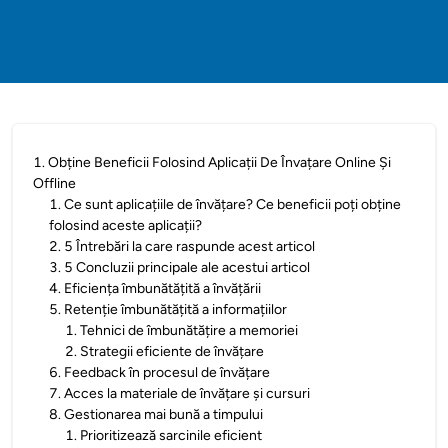
1
.
Obține Beneficii Folosind Aplicații De Învațare Online Și
Offline
1
.
Ce sunt aplicațiile de învățare? Ce beneficii poți obține
folosind aceste aplicații?
2
.
5 Întrebări la care raspunde acest articol
3
.
5 Concluzii principale ale acestui articol
4
.
Eficiența îmbunătățită a învățării
5
.
Retenție îmbunătățită a informațiilor
1
.
Tehnici de îmbunătățire a memoriei
2
.
Strategii eficiente de învățare
6
.
Feedback în procesul de învățare
7
.
Acces la materiale de învățare și cursuri
8
.
Gestionarea mai bună a timpului
1
.
Prioritizează sarcinile eficient