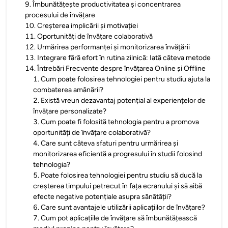
9
.
Îmbunătățește productivitatea și concentrarea
procesului de învățare
10
.
Creșterea implicării și motivației
11
.
Oportunități de învățare colaborativă
12
.
Urmărirea performanței și monitorizarea învățării
13
.
Integrare fără efort în rutina zilnică: Iată câteva metode
14
.
Întrebări Frecvente despre învățarea Online și Offline
1
.
Cum poate folosirea tehnologiei pentru studiu ajuta la
combaterea amânării?
2
.
Există vreun dezavantaj potențial al experiențelor de
învățare personalizate?
3
.
Cum poate fi folosită tehnologia pentru a promova
oportunități de învățare colaborativă?
4
.
Care sunt câteva sfaturi pentru urmărirea și
monitorizarea eficientă a progresului în studii folosind
tehnologia?
5
.
Poate folosirea tehnologiei pentru studiu să ducă la
creșterea timpului petrecut în fața ecranului și să aibă
efecte negative potențiale asupra sănătății?
6
.
Care sunt avantajele utilizării aplicațiilor de învățare?
7
.
Cum pot aplicațiile de învățare să îmbunătățească