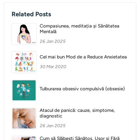
Related Posts
Compasiunea, meditația și Sănătatea
Mentală
26 Jan 2025
Cel mai bun Mod de a Reduce Anxietatea
30 Mar 2020
Tulburarea obsesiv compulsivă (obsesie)
Atacul de panică: cauze, simptome,
diagnostic
26 Jan 2025
Cum să Slăbești Sănătos, Ușor și Fără