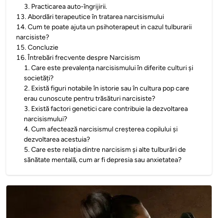
3
.
Practicarea auto-îngrijirii.
13
.
Abordări terapeutice în tratarea narcisismului
14
.
Cum te poate ajuta un psihoterapeut in cazul tulburarii
narcisiste?
15
.
Concluzie
16
.
Întrebări frecvente despre Narcisism
1
.
Care este prevalența narcisismului în diferite culturi și
societăți?
2
.
Există figuri notabile în istorie sau în cultura pop care
erau cunoscute pentru trăsături narcisiste?
3
.
Există factori genetici care contribuie la dezvoltarea
narcisismului?
4
.
Cum afectează narcisismul creșterea copilului și
dezvoltarea acestuia?
5
.
Care este relația dintre narcisism și alte tulburări de
sănătate mentală, cum ar fi depresia sau anxietatea?