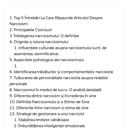
1
.
Top 5 Întrebări La Care Răspunde Articolul Despre
Narcisism:
2
.
Principalele Concluzii
3
.
Înțelegerea narcisismului: O definiție
4
.
Originile și istoria narcisismului
1
.
Influențele culturale asupra narcisismului sunt, de
asemenea, semnificative:
5
.
Aspectele psihologice ale narcisismului
1
.
6
.
Identificarea trăsăturilor și comportamentelor narcisiste
7
.
Tulburarea de personalitate narcisista asupra relațiilor
personale
8
.
Narcisismul în mediul de lucru: O analiză detaliată
9
.
Diferența dintre narcisism și încrederea în sine
10
.
Definiția Narcisismului și a Stimei de Sine
11
.
Diferențe între narcisism și stima de sine
12
.
Strategii de gestionare a unui narcisist
1
.
Stabilirea limitelor sănătoase
2
.
Îmbunătățirea inteligenței emoționale