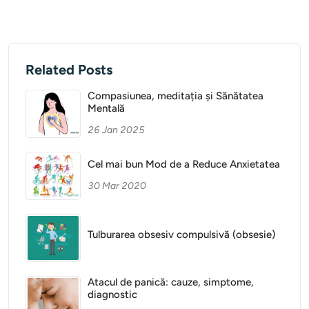
Related Posts
Compasiunea, meditația și Sănătatea
Mentală
26 Jan 2025
Cel mai bun Mod de a Reduce Anxietatea
30 Mar 2020
Tulburarea obsesiv compulsivă (obsesie)
Atacul de panică: cauze, simptome,
diagnostic