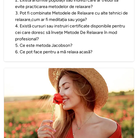
2
.
Există anumite populații sau indivizi care ar trebui să
evite practicarea metodelor de relaxare?
3
.
Pot fi combinate Metodele de Relaxare cu alte tehnici de
relaxare,cum ar fi meditația sau yoga?
4
.
Există cursuri sau instruiri certificate disponibile pentru
cei care doresc să învețe Metode De Relaxare în mod
profesional?
5
.
Ce este metoda Jacobson?
6
.
Ce pot face pentru a mă relaxa acasă?