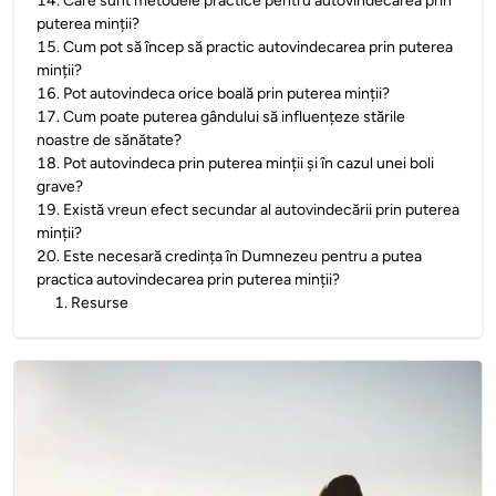
14
.
Care sunt metodele practice pentru autovindecarea prin
puterea minții?
15
.
Cum pot să încep să practic autovindecarea prin puterea
minții?
16
.
Pot autovindeca orice boală prin puterea minții?
17
.
Cum poate puterea gândului să influențeze stările
noastre de sănătate?
18
.
Pot autovindeca prin puterea minții și în cazul unei boli
grave?
19
.
Există vreun efect secundar al autovindecării prin puterea
minții?
20
.
Este necesară credința în Dumnezeu pentru a putea
practica autovindecarea prin puterea minții?
1
.
Resurse