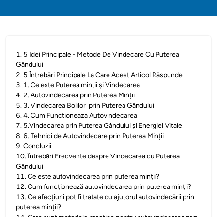
1
.
5 Idei Principale - Metode De Vindecare Cu Puterea
Gândului
2
.
5 Întrebări Principale La Care Acest Articol Răspunde
3
.
1. Ce este Puterea minții și Vindecarea
4
.
2. Autovindecarea prin Puterea Minții
5
.
3. Vindecarea Bolilor prin Puterea Gândului
6
.
4. Cum Functioneaza Autovindecarea
7
.
5.Vindecarea prin Puterea Gândului și Energiei Vitale
8
.
6. Tehnici de Autovindecare prin Puterea Minții
9
.
Concluzii
10
.
Întrebări Frecvente despre Vindecarea cu Puterea
Gândului
11
.
Ce este autovindecarea prin puterea minții?
12
.
Cum funcționează autovindecarea prin puterea minții?
13
.
Ce afecțiuni pot fi tratate cu ajutorul autovindecării prin
puterea minții?