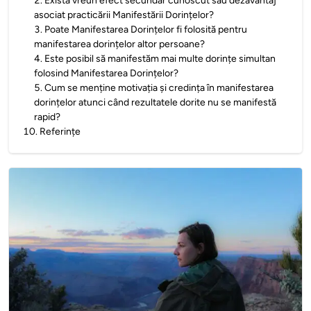
2
.
Există vreun efect secundar cunoscut sau dezavantaj
asociat practicării Manifestării Dorințelor?
3
.
Poate Manifestarea Dorințelor fi folosită pentru
manifestarea dorințelor altor persoane?
4
.
Este posibil să manifestăm mai multe dorințe simultan
folosind Manifestarea Dorințelor?
5
.
Cum se menține motivația și credința în manifestarea
dorințelor atunci când rezultatele dorite nu se manifestă
rapid?
10
.
Referințe