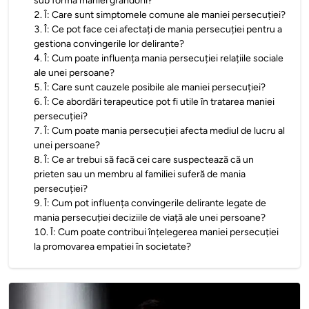
sub forma maniei grandorii?
2
.
Î: Care sunt simptomele comune ale maniei persecuției?
3
.
Î: Ce pot face cei afectați de mania persecuției pentru a
gestiona convingerile lor delirante?
4
.
Î: Cum poate influența mania persecuției relațiile sociale
ale unei persoane?
5
.
Î: Care sunt cauzele posibile ale maniei persecuției?
6
.
Î: Ce abordări terapeutice pot fi utile în tratarea maniei
persecuției?
7
.
Î: Cum poate mania persecuției afecta mediul de lucru al
unei persoane?
8
.
Î: Ce ar trebui să facă cei care suspectează că un
prieten sau un membru al familiei suferă de mania
persecuției?
9
.
Î: Cum pot influența convingerile delirante legate de
mania persecuției deciziile de viață ale unei persoane?
10
.
Î: Cum poate contribui înțelegerea maniei persecuției
la promovarea empatiei în societate?