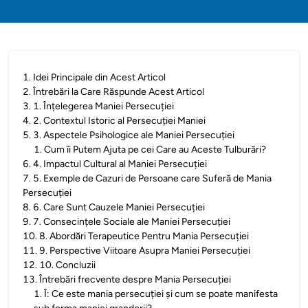
1
.
Idei Principale din Acest Articol
2
.
Întrebări la Care Răspunde Acest Articol
3
.
1. Înțelegerea Maniei Persecuției
4
.
2. Contextul Istoric al Persecuției Maniei
5
.
3. Aspectele Psihologice ale Maniei Persecuției
1
.
Cum îi Putem Ajuta pe cei Care au Aceste Tulburări?
6
.
4. Impactul Cultural al Maniei Persecuției
7
.
5. Exemple de Cazuri de Persoane care Suferă de Mania
Persecuției
8
.
6. Care Sunt Cauzele Maniei Persecuției
9
.
7. Consecințele Sociale ale Maniei Persecuției
10
.
8. Abordări Terapeutice Pentru Mania Persecuției
11
.
9. Perspective Viitoare Asupra Maniei Persecuției
12
.
10. Concluzii
13
.
Întrebări frecvente despre Mania Persecuției
1
.
Î: Ce este mania persecuției și cum se poate manifesta