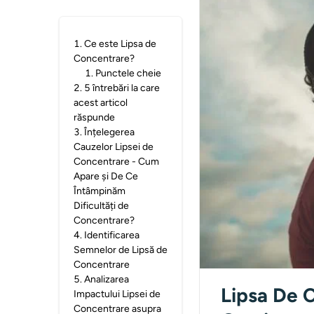
1
.
Ce este Lipsa de
Concentrare?
1
.
Punctele cheie
2
.
5 întrebări la care
acest articol
răspunde
3
.
Înțelegerea
Cauzelor Lipsei de
Concentrare - Cum
Apare și De Ce
Întâmpinăm
Dificultăți de
Concentrare?
4
.
Identificarea
Semnelor de Lipsă de
Concentrare
5
.
Analizarea
Lipsa De 
Impactului Lipsei de
Concentrare asupra