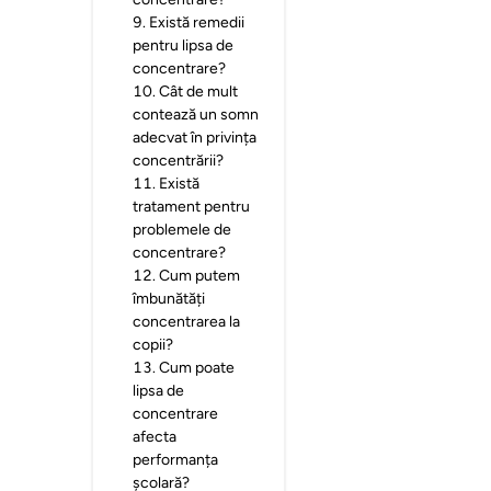
9
.
Există remedii
pentru lipsa de
concentrare?
10
.
Cât de mult
contează un somn
adecvat în privința
concentrării?
11
.
Există
tratament pentru
problemele de
concentrare?
12
.
Cum putem
îmbunătăți
concentrarea la
copii?
13
.
Cum poate
lipsa de
concentrare
afecta
performanța
școlară?