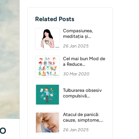
Related Posts
Compasiunea,
meditația și
Sănătatea Mentală
26 Jan 2025
Cel mai bun Mod de
a Reduce
Anxietatea
30 Mar 2020
Tulburarea obsesiv
compulsivă
(obsesie)
Atacul de panică:
cauze, simptome,
diagnostic
 O
26 Jan 2025