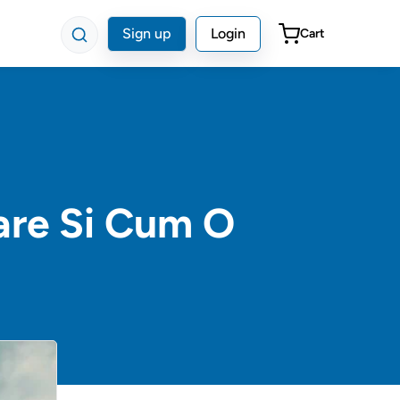
Sign up
Login
Cart
are Si Cum O