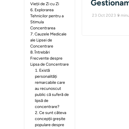
Gestiona
Vieții de Zi cu Zi
6
.
Explorarea
23 Oct 2023
9
minu
Tehnicilor pentru a
Stimula
Concentrarea
7
.
Cauzele Medicale
ale Lipsei de
Concentrare
8
.
Întrebări
Frecvente despre
Lipsa de Concentrare
1
.
Există
personalități
remarcabile care
au recunoscut
public că suferă de
lipsă de
concentrare?
2
.
Ce sunt câteva
concepții greșite
populare despre