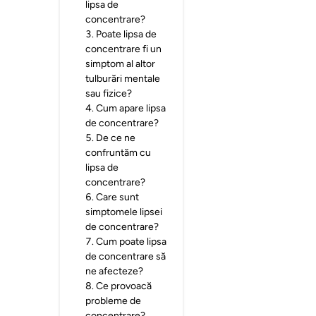
lipsa de
concentrare?
3
.
Poate lipsa de
concentrare fi un
simptom al altor
tulburări mentale
sau fizice?
4
.
Cum apare lipsa
de concentrare?
5
.
De ce ne
confruntăm cu
lipsa de
concentrare?
6
.
Care sunt
simptomele lipsei
de concentrare?
7
.
Cum poate lipsa
de concentrare să
ne afecteze?
8
.
Ce provoacă
probleme de
concentrare?