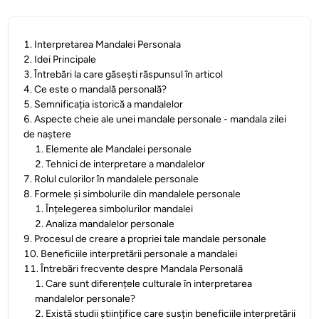
1
.
Interpretarea Mandalei Personala
2
.
Idei Principale
3
.
Întrebări la care găsești răspunsul în articol
4
.
Ce este o mandală personală?
5
.
Semnificația istorică a mandalelor
6
.
Aspecte cheie ale unei mandale personale - mandala zilei
de naștere
1
.
Elemente ale Mandalei personale
2
.
Tehnici de interpretare a mandalelor
7
.
Rolul culorilor în mandalele personale
8
.
Formele și simbolurile din mandalele personale
1
.
Înțelegerea simbolurilor mandalei
2
.
Analiza mandalelor personale
9
.
Procesul de creare a propriei tale mandale personale
10
.
Beneficiile interpretării personale a mandalei
11
.
Întrebări frecvente despre Mandala Personală
1
.
Care sunt diferențele culturale în interpretarea
mandalelor personale?
2
.
Există studii științifice care susțin beneficiile interpretării