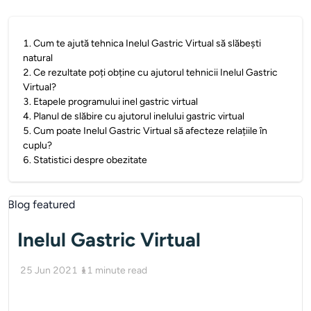
1
.
Cum te ajută tehnica Inelul Gastric Virtual să slăbești
natural
2
.
Ce rezultate poți obține cu ajutorul tehnicii Inelul Gastric
Virtual?
3
.
Etapele programului inel gastric virtual
4
.
Planul de slăbire cu ajutorul inelului gastric virtual
5
.
Cum poate Inelul Gastric Virtual să afecteze relațiile în
cuplu?
6
.
Statistici despre obezitate
Inelul Gastric Virtual
25 Jun 2021
11
minute read