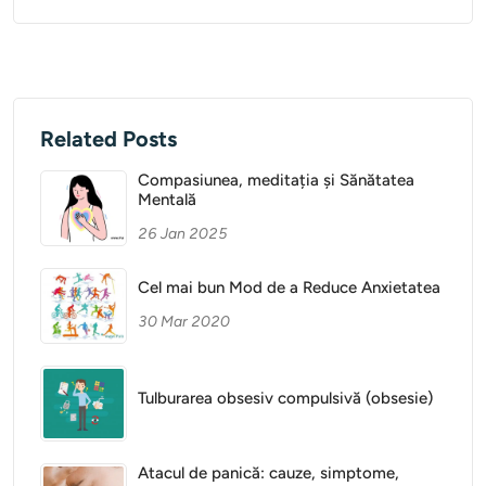
Related Posts
Compasiunea, meditația și Sănătatea
Mentală
26 Jan 2025
Cel mai bun Mod de a Reduce Anxietatea
30 Mar 2020
Tulburarea obsesiv compulsivă (obsesie)
Atacul de panică: cauze, simptome,